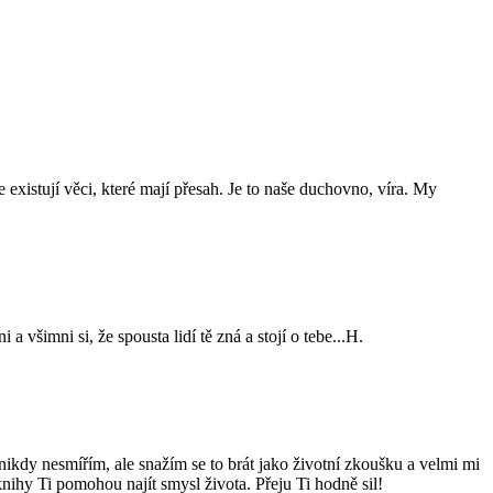
 existují věci, které mají přesah. Je to naše duchovno, víra. My
 a všimni si, že spousta lidí tě zná a stojí o tebe...H.
i nikdy nesmířím, ale snažím se to brát jako životní zkoušku a velmi mi
knihy Ti pomohou najít smysl života. Přeju Ti hodně sil!