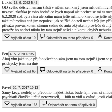
Lukáš
13. 9. 2022 5:42
OD svého dětství nemám štěstí v ničem sen který jsem měl definitivně
nezastal zkrátka je toho hodně co bych napsal ale nechce se mi tu r
6.2.2020 což byla rána ale zatím mám ještě mámu o kterou se ještě něj
také mít rodinu což jim nepolezu jak se říká do zelí nechci být jim př
přivážu provaz kolem stromu sednu do auta okýnkem provleču druhý k
protože ho nechci nikdo by tam stejně nešel a nikomu chybět nebudu. 
Vyjádřit účast
10
Odpovědět na tento příspěvek
0
Konta
Petr
6. 5. 2020 18:35
Ahoj vím jaké to je přijít o všechno sám jsem na tom stejně i jsem se p
psichycky jsem na dně
Vyjádřit účast
65
Odpovědět na tento příspěvek
0
Konta
Pavel
20. 7. 2017 19:13
Samý kecy, nedělejto, přebolíto, najdeš lásku, bude fajn, vem si antidepr
psychiatři člověka určitě nerozveselí, ... bůh to vidí a vnímá, jestli v
Vyjádřit účast
163
Odpovědět na tento příspěvek
0