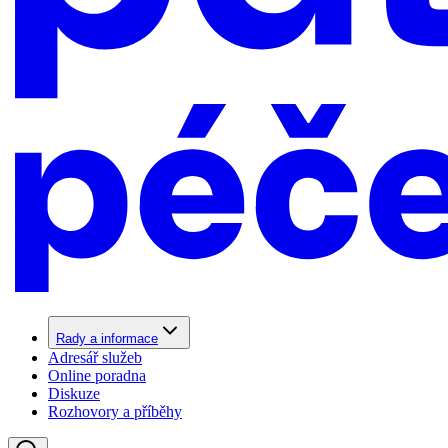
Rady a informace
Adresář služeb
Online poradna
Diskuze
Rozhovory a příběhy