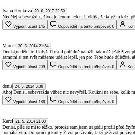
Ivana Honkova
20. 6. 2017 22:59
Nedělej sebevraždu., život je jenom jeden. Uvidíš , že když tu krizi pře
Vyjádřit účast
145
Odpovědět na tento příspěvek
0
Kont
Marcel
30. 6. 2014 21:34
Denisi,nedělej to.I když Ti osud pořádně naložil, tak máš ještě život 
samotní si ten svět můžeme udělat lepší, jen pro Tebe bude důležité,
Vyjádřit účast
209
Odpovědět na tento příspěvek
0
Kont
denis
24. 5. 2014 3:38
Ahoj Denisi, sebevražda vůbec nic nevyřeší. Koukni na sebe, kolik máš sil
Vyjádřit účast
186
Odpovědět na tento příspěvek
0
Karel
21. 5. 2014 21:03
Denisi, píše se mi to těžko, protože sám jsem tragédii prožil před čtyř
pomáhá víra. Doporučuji knihy Život po životě, Jaký je život po životě