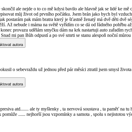
 skončil ale nejde o to co mě kdysi bavilo ale hlavně jak se lidé ke m
ozepisovat můj život od prvního počátku. Jsem brán jako bych byl vzdu
ak postarám pak mám bratra který je šťastně ženatý má dvě děti dvě ség
ítěží. Až nebude i máma na světě vyřídím co se dá od řádného pohřbu až 
onec provazu udělám smyčku dám na krk nastartuji auto zařadím rychl
Snad mi pan Bůh odpustí a po své smrti se stanu alespoň noční můrou vš
ktovat autora
okusil o sebevraždu už jednou před pár měsíci ztratil jsem smysl života 
ktovat autora
esiva atd....... ale ty myšlenky , ta nervová soustava , ta paměť na tu hrů
šak pomůže ...... nejhorší jsou vzpomínky a samota , spolu s nejistotou v