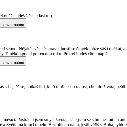
konáš najdeš štěstí a lásku. )
aktovat autora
před sebou. Nějaké světské spravedlnosti se člověk může stěží dočkat, ale
 aby Ti někdo podal pomocnou ruku. Pokud budeš chtít, napiš.
aktovat autora
..., těš se, potkáš lidi, kteří ti přinesou radost, chut do života, neblbni
mi měsíci. Postrádal jsem smysl života, stále jsem se s tím nesmířil a an
 a Světlo na konci tunelu. Bez ohledu na to, jestli věříš v Boha, tyhle 