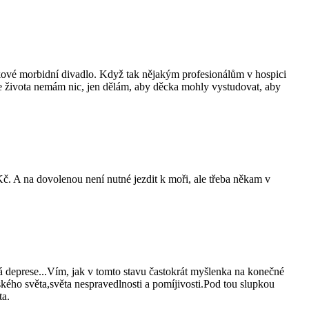
akové morbidní divadlo. Když tak nějakým profesionálům v hospici
Ze života nemám nic, jen dělám, aby děcka mohly vystudovat, aby
č. A na dovolenou není nutné jezdit k moři, ale třeba někam v
á deprese...Vím, jak v tomto stavu častokrát myšlenka na konečné
tského světa,světa nespravedlnosti a pomíjivosti.Pod tou slupkou
ta.