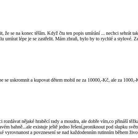
 že se na konec těším. Když čtu ten popis umírání ... nechci sehrát t
 umírat lépe je se zastřelit. Mám zbraň, bylo by to rychlé a stylové. 
e se uskromnit a kupovat dětem mobil ne za 10000,-Kč, ale za 1000,-K
 rozdávat nějaké hraběcí rady a moudra, ale dobře vím,co přináší těžk
lavém bahně...ale existuje ještě jedno řešení,proniknout pod slupku svě
ké vyrovnanost a povznesení se nad každodenním rutinním během živo