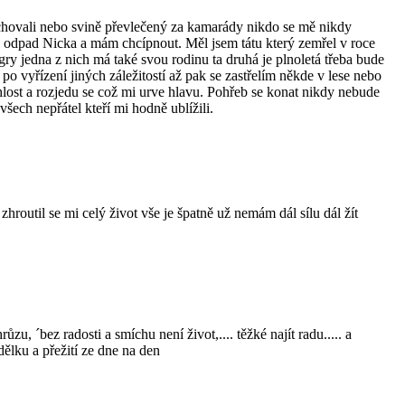
ě chovali nebo svině převlečený za kamarády nikdo se mě nikdy
ch odpad Nicka a mám chcípnout. Měl jsem tátu který zemřel v roce
ry jedna z nich má také svou rodinu ta druhá je plnoletá třeba bude
po vyřízení jiných záležitostí až pak se zastřelím někde v lese nebo
ost a rozjedu se což mi urve hlavu. Pohřeb se konat nikdy nebude
ech nepřátel kteří mi hodně ublížili.
zhroutil se mi celý život vše je špatně už nemám dál sílu dál žít
zu, ´bez radosti a smíchu není život,.... těžké najít radu..... a
ýdělku a přežití ze dne na den