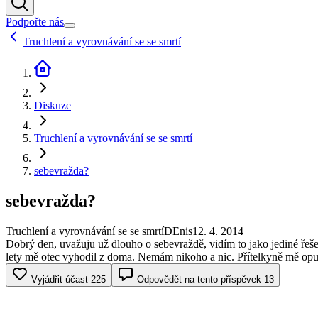
Podpořte nás
Truchlení a vyrovnávání se se smrtí
Diskuze
Truchlení a vyrovnávání se se smrtí
sebevražda?
sebevražda?
Truchlení a vyrovnávání se se smrtí
DEnis
12. 4. 2014
Dobrý den, uvažuju už dlouho o sebevraždě, vidím to jako jediné řešen
lety mě otec vyhodil z doma. Nemám nikoho a nic. Přítelkyně mě opu
Vyjádřit účast
225
Odpovědět na tento příspěvek
13