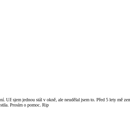
í. Už sjem jednou stál v okně, ale neudělal jsem to. Před 5 lety mě ze
stila. Prosím o pomoc. Rip