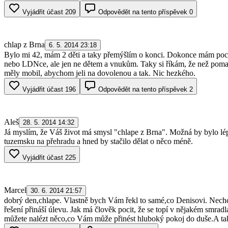
Vyjádřit účast
209
Odpovědět na tento příspěvek
0
chlap z Brna
6. 5. 2014 23:18
Bylo mi 42, mám 2 děti a taky přemýšlím o konci. Dokonce mám pocit,
nebo LDNce, ale jen ne dětem a vnukům. Taky si říkám, že než pomalu
měly mobil, abychom jeli na dovolenou a tak. Nic hezkého.
Vyjádřit účast
196
Odpovědět na tento příspěvek
2
Aleš
28. 5. 2014 14:32
Já myslím, že Váš život má smysl "chlape z Brna". Možná by bylo lép
tuzemsku na přehradu a hned by stačilo dělat o něco méně.
Vyjádřit účast
225
Marcel
30. 6. 2014 21:57
dobrý den,chlape. Vlastně bych Vám řekl to samé,co Denisovi. Nechci
řešení přináší úlevu. Jak má člověk pocit, že se topí v nějakém smrad
můžete nalézt něco,co Vám může přinést hluboký pokoj do duše.A ta