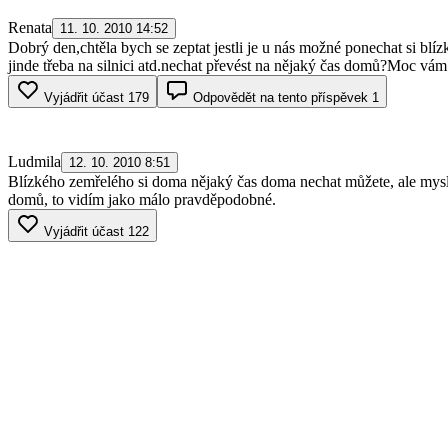
Renata
11. 10. 2010 14:52
Dobrý den,chtěla bych se zeptat jestli je u nás možné ponechat si b
jinde třeba na silnici atd.nechat převést na nějaký čas domů?Moc vá
Vyjádřit účast
179
Odpovědět na tento příspěvek
1
Ludmila
12. 10. 2010 8:51
Blízkého zemřelého si doma nějaký čas doma nechat můžete, ale myslím
domů, to vidím jako málo pravděpodobné.
Vyjádřit účast
122