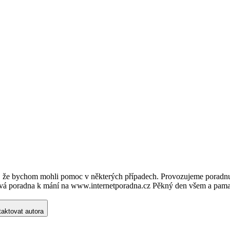
že bychom mohli pomoc v některých případech. Provozujeme poradnu pro 
ová poradna k mání na www.internetporadna.cz Pěkný den všem a pamatuj
aktovat autora