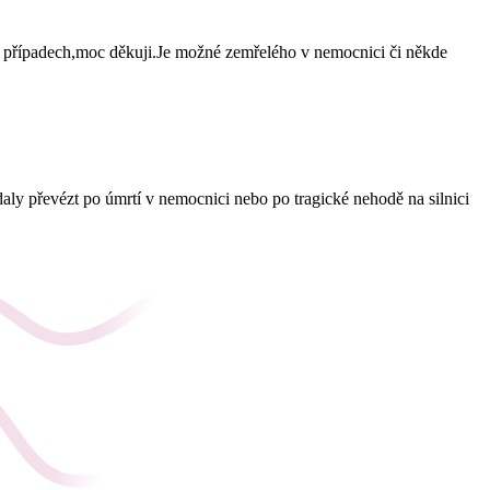
ch případech,moc děkuji.Je možné zemřelého v nemocnici či někde
aly převézt po úmrtí v nemocnici nebo po tragické nehodě na silnici