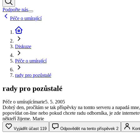
Podpořte nás
Péče o umírající
Diskuze
Péče o umírající
rady pro pozůstalé
rady pro pozůstalé
Péče o umírající
marie
5. 5. 2005
Dobrý den, pročítám se tak příspěvky na tomto serveru a napadá mne, 
popovídat on-line nebo pokud chcete radu odborníka, je zde internet
někteří žijeme. Marie
Vyjádřit účast
119
Odpovědět na tento příspěvek
2
Kont