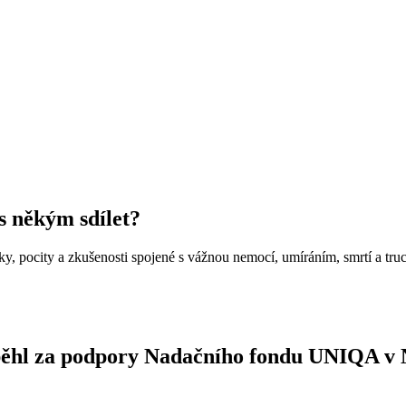
 s někým sdílet?
nky, pocity a zkušenosti spojené s vážnou nemocí, umíráním, smrtí a tr
oběhl za podpory Nadačního fondu UNIQA v 