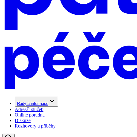
Rady a informace
Adresář služeb
Online poradna
Diskuze
Rozhovory a příběhy