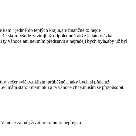
kam - jedině do teplých krajin,ale finančně to nejde
,že skoro všude zavírají už odpoledne.Takže je tato otázka
ty vánoce ani neumím představit a nejraději bych byla,aby už byl
y večer svíčky,uklízím průběžně a taky bych si přála už
la-Leč mám starou maminku a ta vánoce chce,musím se přizpůsobit.
í Vánoce za můj život, nikomu to nepřeju :(