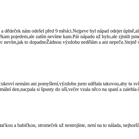
 a dědeček nám odešel před 9 měsíci.Nejprve byl nápad odejet úplně,ale 
kam pojedem,ale zatím nevíme kam.Pár nápadu už bylo,ale zjistili jsme
ec nevím,jak to dopadneŽádnou výzdobu nedělám a ani nepeču.Stejně si 
roví nemám ani pomyšlení,výzdobu jsem udělala takovou,aby tu svítil
rmální den,nacpala si špunty do uší,večer vzala něco na spaní a zaleh
taťkou a babičkou, stromeček už nestrojíme, není na to nálada, nejhorš