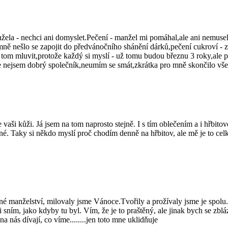
ela - nechci ani domyslet.Pečení - manžel mi pomáhal,ale ani nemusel,
mně nešlo se zapojit do předvánočního shánění dárků,pečení cukroví - z
 tom mluvit,protože každý si myslí - už tomu budou březnu 3 roky,ale 
e nejsem dobrý společník,neumím se smát,zkrátka pro mně skončilo vše 
e vaši kůži. Já jsem na tom naprosto stejně. I s tím oblečením a i hřbi
jemné. Taky si někdo myslí proč chodím denně na hřbitov, ale mě je to c
 manželství, milovaly jsme Vánoce.Tvořily a prožívaly jsme je spolu.V
 sním, jako kdyby tu byl. Vím, že je to praštěný, ale jinak bych se zblá
 nás dívají, co víme........jen toto mne uklidňuje