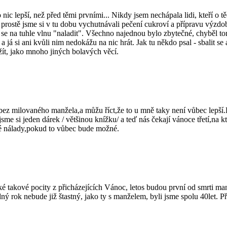
ic lepší, než před těmi prvními... Nikdy jsem nechápala lidi, kteří o t
 prostě jsme si v tu dobu vychutnávali pečení cukroví a přípravu výzdob
se na tuhle vlnu "naladit". Všechno najednou bylo zbytečné, chyběl to
 a já si ani kvůli nim nedokážu na nic hrát. Jak tu někdo psal - sbalit se
žít, jako mnoho jiných bolavých věcí.
e bez milovaného manžela,a můžu říct,že to u mně taky není vůbec lepš
e si jeden dárek / většinou knížku/ a teď nás čekají vánoce třetí,na 
ré nálady,pokud to vůbec bude možné.
 takové pocity z přicházejících Vánoc, letos budou první od smrti manž
ý rok nebude již štastný, jako ty s manželem, byli jsme spolu 40let. P