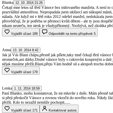
Blanka
12. 10. 2014 21:26
Čekají mne letos už třetí Vánoce bez milovaného manžela. A není to o n
prazvláštní atmosférou. Nepropadala jsem uklízecí ani nákupní mánii,
nálada. Ale když mi v létě roku 2012 odešel manžel, nedokázala jsem 
přesvědčují, že je potřeba se přemoci kvůli dětem - ale ty jsou dospělé
nikam neuteču, ten stesk je všudypřítomný. Nezbývá, než zkrátka pře
Vyjádřit účast
189
Odpovědět na tento příspěvek
5
Anna
13. 10. 2014 8:42
Jak já Vás Blani chápu,přesně jak píšete,taky mně čekají třetí vánoc
stromeček,ani dárky.Druhé vánoce byly s cukrovím koupeným a dali jsm
nějak musíme přežít.Blani,přeju Vám hodně sil a alespoň trochu dob
Vyjádřit účast
179
Lenka
1. 11. 2014 18:59
Paní Blanko, mohu konstatovat, že mi mluvíte z duše. Mám přesně také
si přeji přeskočit Vánoce a rovnou vkročit do nového roku. Nikdy žádn
přežít. Kdo to nezažil nemůže pochopit......
Vyjádřit účast
171
Kontaktovat autora