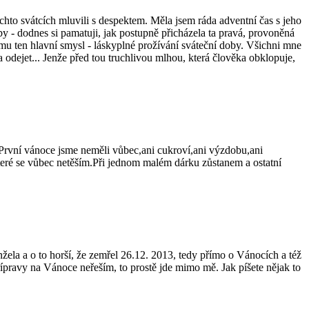
ěchto svátcích mluvili s despektem. Měla jsem ráda adventní čas s jeho
y - dodnes si pamatuji, jak postupně přicházela ta pravá, provoněná
mu ten hlavní smysl - láskyplné prožívání sváteční doby. Všichni mne
 a odejet... Jenže před tou truchlivou mlhou, která člověka obklopuje,
í.První vánoce jsme neměli vůbec,ani cukroví,ani výzdobu,ani
které se vůbec netěším.Při jednom malém dárku zůstanem a ostatní
ela a o to horší, že zemřel 26.12. 2013, tedy přímo o Vánocích a též
řípravy na Vánoce neřeším, to prostě jde mimo mě. Jak píšete nějak to