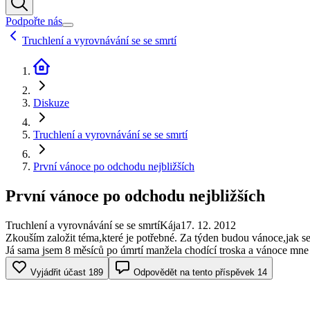
Podpořte nás
Truchlení a vyrovnávání se se smrtí
Diskuze
Truchlení a vyrovnávání se se smrtí
První vánoce po odchodu nejbližších
První vánoce po odchodu nejbližších
Truchlení a vyrovnávání se se smrtí
Kája
17. 12. 2012
Zkouším založit téma,které je potřebné. Za týden budou vánoce,jak se 
Já sama jsem 8 měsíců po úmrtí manžela chodící troska a vánoce mne 
Vyjádřit účast
189
Odpovědět na tento příspěvek
14