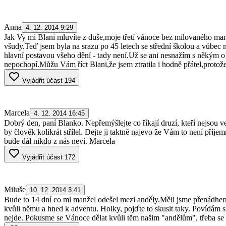
Anna
4. 12. 2014 9:29
Jak Vy mi Blani mluvíte z duše,moje třetí vánoce bez milovaného manž
všudy.Teď jsem byla na srazu po 45 letech se střední školou a vůbec 
hlavní postavou všeho dění - tady není.Už se ani nesnažím s někým o
nepochopí.Můžu Vám říct Blani,že jsem ztratila i hodně přátel,protož
Vyjádřit účast
194
Marcela
4. 12. 2014 16:45
Dobrý den, paní Blanko. Nepřemýšlejte co říkají druzí, kteří nejsou v
by člověk kolikrát střílel. Dejte ji taktně najevo že Vám to není pří
bude dál nikdo z nás neví. Marcela
Vyjádřit účast
172
Miluše
10. 12. 2014 3:41
Bude to 14 dní co mi manžel odešel mezi anděly.Měli jsme přenádherné
kvůli němu a hned k adventu. Holky, pojďte to skusit taky. Povídám si
nejde. Pokusme se Vánoce dělat kvůli těm našim "andělům", třeba se na