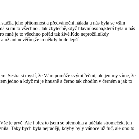
stačila jeho přítomnost a předvánoční nálada u nás byla se vším
dá si mi to všechno - tak zbytečně,když hlavní osoba,která byla u nás
pro mně je to všechno pořád tak živé.Kdo neprožil,nikdy
a už ani nevěřím,že to někdy bude lepší.
tovem. Sestra si myslí, že Vám pomůže svými řečmi, ale jen my víme, že
elkem jedno a když mi je hnusně a černo tak chodím v černém a jak to
še je pryč. Ale i přez to jsem se přemohla a udělala stromeček, jen
znila. Taky bych byla nejraději, kdyby byly vánoce už fuč, ale ono to