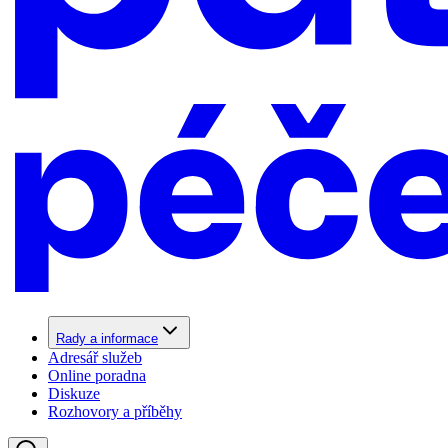
Rady a informace
Adresář služeb
Online poradna
Diskuze
Rozhovory a příběhy