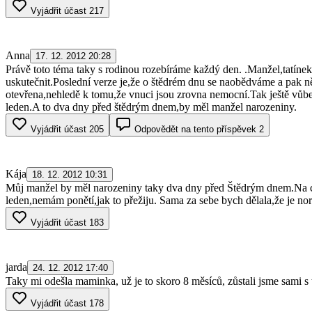
Vyjádřit účast
217
Anna
17. 12. 2012 20:28
Právě toto téma taky s rodinou rozebíráme každý den. .Manžel,tatínek
uskutečnit.Poslední verze je,že o štědrém dnu se naobědváme a pak ně
otevřena,nehledě k tomu,že vnuci jsou zrovna nemocní.Tak ještě vůb
leden.A to dva dny před štědrým dnem,by měl manžel narozeniny.
Vyjádřit účast
205
Odpovědět na tento příspěvek
2
Kája
18. 12. 2012 10:31
Můj manžel by měl narozeniny taky dva dny před Štědrým dnem.Na cuk
leden,nemám ponětí,jak to přežiju. Sama za sebe bych dělala,že je no
Vyjádřit účast
183
jarda
24. 12. 2012 17:40
Taky mi odešla maminka, už je to skoro 8 měsíců, zůstali jsme sami s 
Vyjádřit účast
178