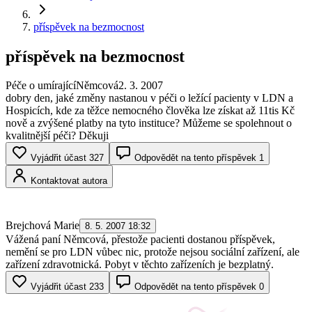
příspěvek na bezmocnost
příspěvek na bezmocnost
Péče o umírající
Němcová
2. 3. 2007
dobry den, jaké změny nastanou v péči o ležící pacienty v LDN a
Hospicích, kde za těžce nemocného člověka lze získat až 11tis Kč
nově a zvýšené platby na tyto instituce? Můžeme se spolehnout o
kvalitnější péči? Děkuji
Vyjádřit účast
327
Odpovědět na tento příspěvek
1
Kontaktovat autora
Brejchová Marie
8. 5. 2007 18:32
Vážená paní Němcová, přestože pacienti dostanou příspěvek,
nemění se pro LDN vůbec nic, protože nejsou sociální zařízení, ale
zařízení zdravotnická. Pobyt v těchto zařízeních je bezplatný.
Vyjádřit účast
233
Odpovědět na tento příspěvek
0