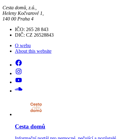
Cesta domů, z.ú.,
Heleny Kočvarové 1,
140 00 Praha 4
IČO: 265 28 843
DIČ: CZ 26528843
O webu
About this website
Cesta domů
Informační portál pro nemocné, pečující a pozůstalé