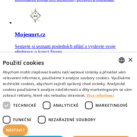
Mojesmrt.cz
Sestavte si seznam posledních přání a vyslovte svoje
představy o konci života
×
Použití cookies
Abychom mohli zlepšovat kvalitu naší webové stránky a přinášet vám
CZECH
relevantní informace, používáme k analýze soubory cookies. Využíváme
technické cookies, abychom zajistili správný chod stránky. Analytické
Data o umírání
ENGLISH
cookies používáme k analýze návštěvnosti a díky marketingovým se vám
zobrazí reklamy, které vás nebudou otravovat.
Více informací
Nejnovější data o postojích veřejnosti a zdravotníků k umírání
TECHNICKÉ
ANALYTICKÉ
MARKETINGOVÉ
FUNKČNÍ
NEZAŘAZENÉ SOUBORY
NASTAVIT
Virtuální vzpomínky