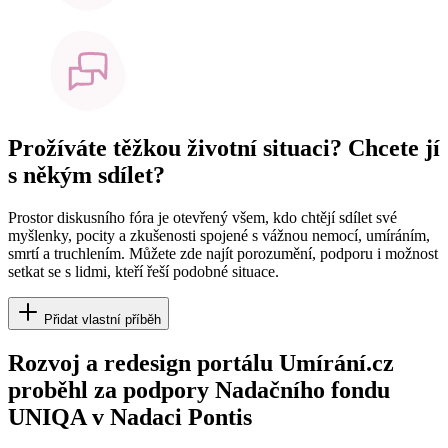
Prožíváte těžkou životní situaci? Chcete jí
s někým sdílet?
Prostor diskusního fóra je otevřený všem, kdo chtějí sdílet své
myšlenky, pocity a zkušenosti spojené s vážnou nemocí, umíráním,
smrtí a truchlením. Můžete zde najít porozumění, podporu i možnost
setkat se s lidmi, kteří řeší podobné situace.
Přidat vlastní příběh
Rozvoj a redesign portálu Umírání.cz
proběhl za podpory Nadačního fondu
UNIQA v Nadaci Pontis