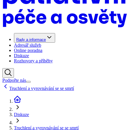
Rady a informace
Adresář služeb
Online poradna
Diskuze
Rozhovory a příběhy
Podpořte nás
Truchlení a vyrovnávání se se smrtí
Diskuze
Truchlení a vyrovnávání se se smrtí