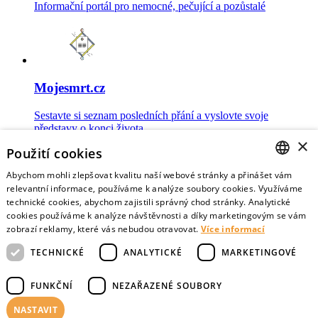
Informační portál pro nemocné, pečující a pozůstalé
Mojesmrt.cz
Sestavte si seznam posledních přání a vyslovte svoje
představy o konci života
×
Použití cookies
Abychom mohli zlepšovat kvalitu naší webové stránky a přinášet vám
CZECH
relevantní informace, používáme k analýze soubory cookies. Využíváme
technické cookies, abychom zajistili správný chod stránky. Analytické
Data o umírání
ENGLISH
cookies používáme k analýze návštěvnosti a díky marketingovým se vám
zobrazí reklamy, které vás nebudou otravovat.
Více informací
Nejnovější data o postojích veřejnosti a zdravotníků k umírání
TECHNICKÉ
ANALYTICKÉ
MARKETINGOVÉ
FUNKČNÍ
NEZAŘAZENÉ SOUBORY
NASTAVIT