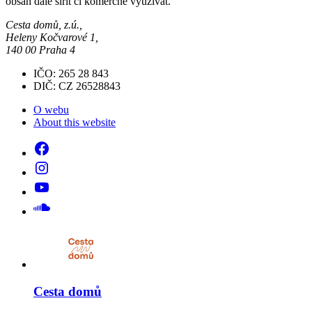
obsah dále šířit či komerčně využívat.
Cesta domů, z.ú.,
Heleny Kočvarové 1,
140 00 Praha 4
IČO: 265 28 843
DIČ: CZ 26528843
O webu
About this website
Cesta domů