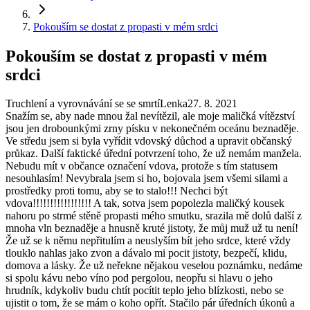
Pokouším se dostat z propasti v mém srdci
Pokouším se dostat z propasti v mém
srdci
Truchlení a vyrovnávání se se smrtí
Lenka
27. 8. 2021
Snažím se, aby nade mnou žal nevítězil, ale moje maličká vítězství
jsou jen drobounkými zrny písku v nekonečném oceánu beznaděje.
Ve středu jsem si byla vyřídit vdovský důchod a upravit občanský
průkaz. Další faktické úřední potvrzení toho, že už nemám manžela.
Nebudu mít v občance označení vdova, protože s tím statusem
nesouhlasím! Nevybrala jsem si ho, bojovala jsem všemi silami a
prostředky proti tomu, aby se to stalo!!! Nechci být
vdova!!!!!!!!!!!!!!!!! A tak, sotva jsem popolezla maličký kousek
nahoru po strmé stěně propasti mého smutku, srazila mě dolů další z
mnoha vln beznaděje a hnusně kruté jistoty, že můj muž už tu není!
Že už se k němu nepřitulím a neuslyším bít jeho srdce, které vždy
tlouklo nahlas jako zvon a dávalo mi pocit jistoty, bezpečí, klidu,
domova a lásky. Že už neřekne nějakou veselou poznámku, nedáme
si spolu kávu nebo víno pod pergolou, neopřu si hlavu o jeho
hrudník, kdykoliv budu chtít pocítit teplo jeho blízkosti, nebo se
ujistit o tom, že se mám o koho opřít. Stačilo pár úředních úkonů a