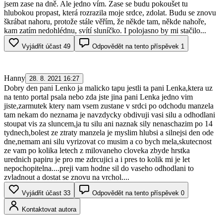
jsem zase na dně. Ale jedno vím. Zase se budu pokoušet tu
hlubokou propast, která rozrazila moje srdce, zdolat. Budu se znovu
škrábat nahoru, protože stále věřím, že někde tam, někde nahoře,
kam zatím nedohlédnu, svítí sluníčko. I polojasno by mi stačilo...
Vyjádřit účast
49
Odpovědět na tento příspěvek
1
Hanny
28. 8. 2021 16:27
Dobry den pani Lenko ja malicko tapu jestli ta pani Lenka,ktera uz
na tento portal psala nebo zda jste jina pani Lenka jedno vim
jiste,zarmutek ktery nam vsem zustane v srdci po odchodu manzela
tam nekam do neznama je navzdycky obdivuji vasi silu a odhodlani
stoupat vis za sluncem,ja tu silu ani naznak sily nenaschazim po 14
tydnech,bolest ze ztraty manzela je myslim hlubsi a silnejsi den ode
dne,nemam ani silu vyrizovat co musim a co bych mela,skutecnost
ze vam po kolika letech z milovaneho cloveka zbyde hrstka
urednich papiru je pro me zdrcujici a i pres to kolik mi je let
nepochopitelna....preji vam hodne sil do vaseho odhodlani to
zvladnout a dostat se znovu na vrchol....
Vyjádřit účast
33
Odpovědět na tento příspěvek
0
Kontaktovat autora