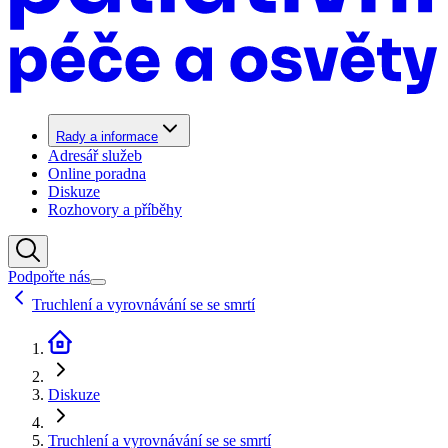
Rady a informace
Adresář služeb
Online poradna
Diskuze
Rozhovory a příběhy
Podpořte nás
Truchlení a vyrovnávání se se smrtí
Diskuze
Truchlení a vyrovnávání se se smrtí