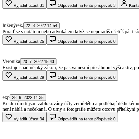
Vyjádřit účast
31
Odpovědět na tento příspěvek
3
Konta
Inženýrek.
22. 8. 2022 14:54
Poraď se s notářem nebo advokátem když se neporadíš ušetříš pár tisí
Vyjádřit účast
25
Odpovědět na tento příspěvek
0
Veronika
20. 7. 2022 15:43
Existuje snad nějaký zákon, že pasiva nesmí přesáhnout výši aktiv, po
Vyjádřit účast
29
Odpovědět na tento příspěvek
0
exp
28. 6. 2022 11:35
Ke dni úmrtí jsou zablokovány účty zemřelého a podléhají dědickému ří
není náhlá a nečekaná. O urny a fotografie můžete otcovu přítelkyni po
Vyjádřit účast
34
Odpovědět na tento příspěvek
0