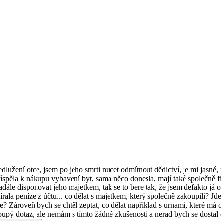
lužení otce, jsem po jeho smrti nucet odmítnout dědictví, je mi jasné
m příspěla k nákupu vybavení byt, sama něco donesla, mají také společně
nadále disponovat jeho majetkem, tak se to bere tak, že jsem defakto j
rala peníze z účtu... co dělat s majetkem, který společně zakoupili? Jd
jde? Zároveň bych se chtěl zeptat, co dělat například s urnami, které má
pý dotaz, ale nemám s tímto žádné zkušenosti a nerad bych se dostal do