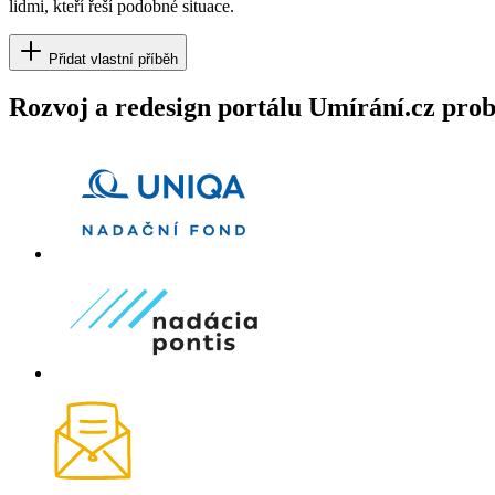
lidmi, kteří řeší podobné situace.
Přidat vlastní příběh
Rozvoj a redesign portálu Umírání.cz pr