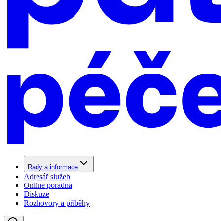
Rady a informace
Adresář služeb
Online poradna
Diskuze
Rozhovory a příběhy