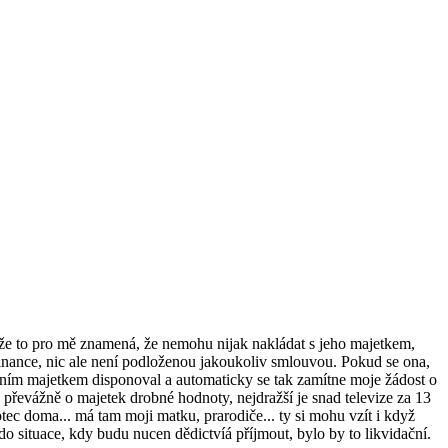
, že to pro mě znamená, že nemohu nijak nakládat s jeho majetkem,
 finance, nic ale není podloženou jakoukoliv smlouvou. Pokud se ona,
á oním majetkem disponoval a automaticky se tak zamítne moje žádost o
e převážně o majetek drobné hodnoty, nejdražší je snad televize za 13
 otec doma... má tam moji matku, prarodiče... ty si mohu vzít i když
 situace, kdy budu nucen dědictvíá příjmout, bylo by to likvidační.