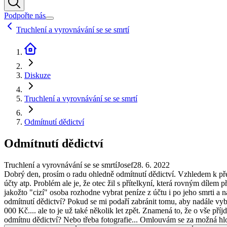
Podpořte nás
Truchlení a vyrovnávání se se smrtí
Diskuze
Truchlení a vyrovnávání se se smrtí
Odmítnutí dědictví
Odmítnutí dědictví
Truchlení a vyrovnávání se se smrtí
Josef
28. 6. 2022
Dobrý den, prosím o radu ohledně odmítnutí dědictví. Vzhledem k před
účty atp. Problém ale je, že otec žil s přítelkyní, která rovným díle
jakožto "cizí" osoba rozhodne vybrat peníze z účtu i po jeho smrti a 
odmítnutí dědictví? Pokud se mi podaří zabránit tomu, aby nadále vybí
000 Kč.... ale to je už také několik let zpět. Znamená to, že o vše pří
odmítnu dědictví? Nebo třeba fotografie... Omlouvám se za možná hlou