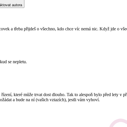
ktovat autora
covek a třeba přijdeš o všechno, kdo chce víc nemá nic. Když jde o všec
kud se nepletu.
zení, které může trvat dost dlouho. Tak to alespoň bylo před lety v př
žádat a bude na ní (vašich vztazích), jestli vám vyhoví.