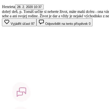
Henrieta
28. 2. 2020 10:37
dobrý deň, p. Tomáš určite si neberte život, máte malú dcéru - ona v
sebe a ani svojej rodine. Život je dar a vždy je nejaké východisko z 
Vyjádřit účast
97
Odpovědět na tento příspěvek
0