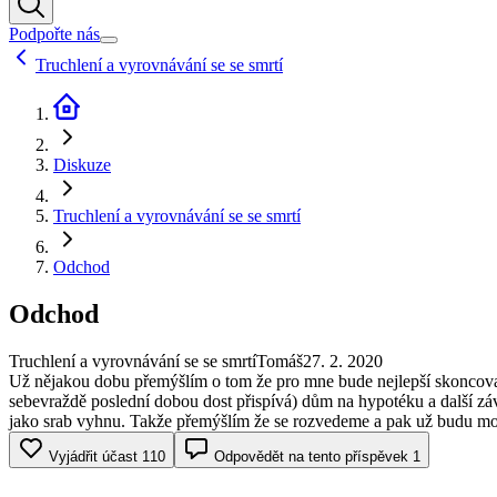
Podpořte nás
Truchlení a vyrovnávání se se smrtí
Diskuze
Truchlení a vyrovnávání se se smrtí
Odchod
Odchod
Truchlení a vyrovnávání se se smrtí
Tomáš
27. 2. 2020
Už nějakou dobu přemýšlím o tom že pro mne bude nejlepší skoncova
sebevraždě poslední dobou dost přispívá) dům na hypotéku a další zá
jako srab vyhnu. Takže přemýšlím že se rozvedeme a pak už budu moct 
Vyjádřit účast
110
Odpovědět na tento příspěvek
1