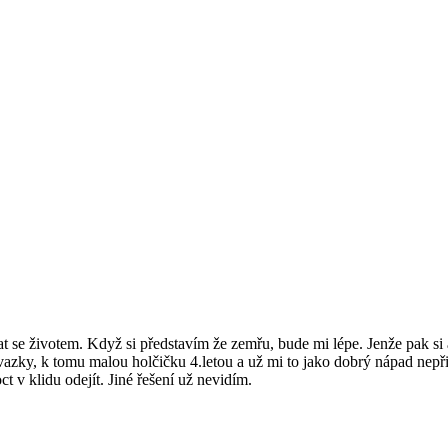
t se životem. Když si představím že zemřu, bude mi lépe. Jenže pak 
vazky, k tomu malou holčičku 4.letou a už mi to jako dobrý nápad nepři
v klidu odejít. Jiné řešení už nevidím.