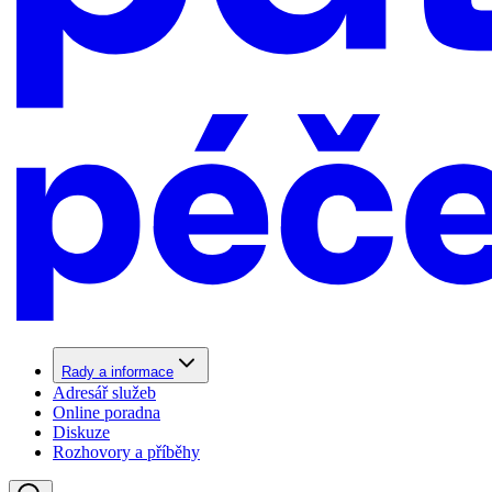
Rady a informace
Adresář služeb
Online poradna
Diskuze
Rozhovory a příběhy