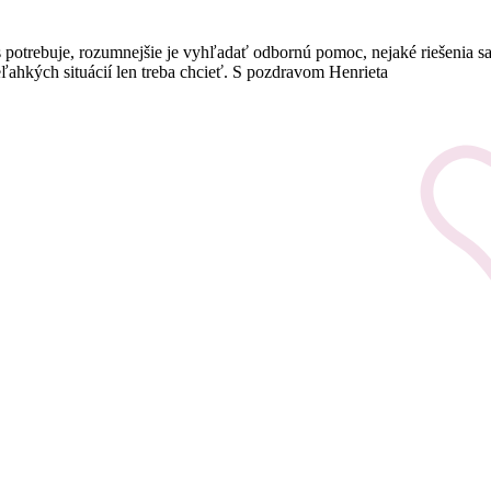
ás potrebuje, rozumnejšie je vyhľadať odbornú pomoc, nejaké riešenia s
neľahkých situácií len treba chcieť. S pozdravom Henrieta