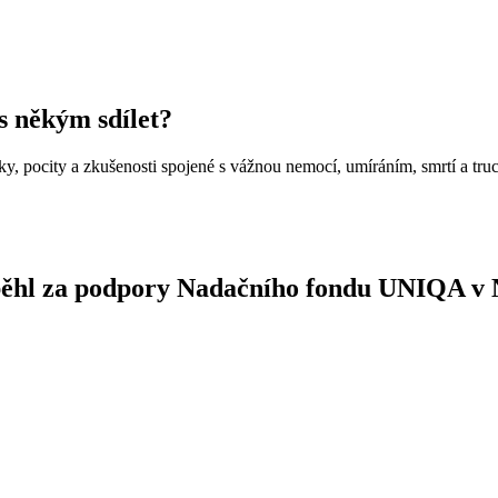
 s někým sdílet?
nky, pocity a zkušenosti spojené s vážnou nemocí, umíráním, smrtí a tr
oběhl za podpory Nadačního fondu UNIQA v 