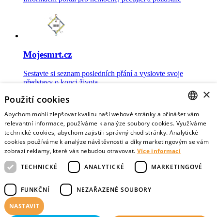
Mojesmrt.cz
Sestavte si seznam posledních přání a vyslovte svoje
představy o konci života
×
Použití cookies
Abychom mohli zlepšovat kvalitu naší webové stránky a přinášet vám
CZECH
relevantní informace, používáme k analýze soubory cookies. Využíváme
technické cookies, abychom zajistili správný chod stránky. Analytické
Data o umírání
ENGLISH
cookies používáme k analýze návštěvnosti a díky marketingovým se vám
zobrazí reklamy, které vás nebudou otravovat.
Více informací
Nejnovější data o postojích veřejnosti a zdravotníků k umírání
TECHNICKÉ
ANALYTICKÉ
MARKETINGOVÉ
FUNKČNÍ
NEZAŘAZENÉ SOUBORY
NASTAVIT
Virtuální vzpomínky