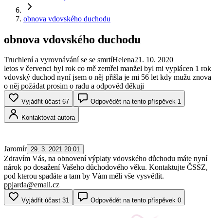
obnova vdovského duchodu
obnova vdovského duchodu
Truchlení a vyrovnávání se se smrtí
Helena
21. 10. 2020
letos v červenci byl rok co mě zemřel manžel byl mi vyplácen 1 rok
vdovský duchod nyní jsem o něj přišla je mi 56 let kdy mužu znova
o něj požádat prosim o radu a odpověd děkuji
Vyjádřit účast
67
Odpovědět na tento příspěvek
1
Kontaktovat autora
Jaromír
29. 3. 2021 20:01
Zdravím Vás, na obnovení výplaty vdovského důchodu máte nyní
nárok po dosažení Vašeho důchodového věku. Kontaktujte ČSSZ,
pod kterou spadáte a tam by Vám měli vše vysvětlit.
ppjarda@email.cz
Vyjádřit účast
31
Odpovědět na tento příspěvek
0