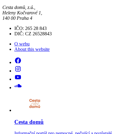
Cesta domů, z.ú.,
Heleny Kočvarové 1,
140 00 Praha 4
IČO: 265 28 843
DIČ: CZ 26528843
O webu
About this website
Cesta domů
Informační portál pro nemocné, pečující a pozůstalé