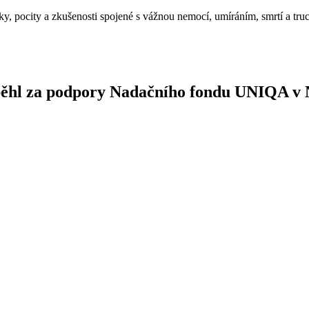
nky, pocity a zkušenosti spojené s vážnou nemocí, umíráním, smrtí a tr
oběhl za podpory Nadačního fondu UNIQA v 