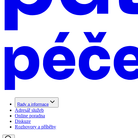
Rady a informace
Adresář služeb
Online poradna
Diskuze
Rozhovory a příběhy