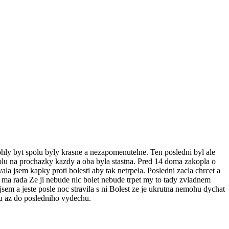
ly byt spolu byly krasne a nezapomenutelne. Ten posledni byl ale
spolu na prochazky kazdy a oba byla stastna. Pred 14 doma zakopla o
vala jsem kapky proti bolesti aby tak netrpela. Posledni zacla chrcet a
i co ma rada Ze ji nebude nic bolet nebude trpet my to tady zvladnem
 jsem a jeste posle noc stravila s ni Bolest ze je ukrutna nemohu dychat
uku az do posledniho vydechu.