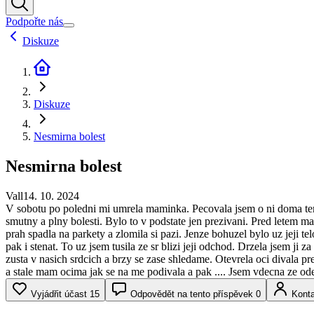
Podpořte nás
Diskuze
Diskuze
Nesmirna bolest
Nesmirna bolest
Vall
14. 10. 2024
V sobotu po poledni mi umrela maminka. Pecovala jsem o ni doma tem
smutny a plny bolesti. Bylo to v podstate jen prezivani. Pred letem m
prah spadla na parkety a zlomila si pazi. Jenze bohuzel bylo uz jeji te
pak i stenat. To uz jsem tusila ze sr blizi jeji odchod. Drzela jsem ji
zusta v nasich srdcich a brzy se zase shledame. Otevrela oci divala pre
a stale mam ocima jak se na me podivala a pak .... Jsem vdecna ze odes
Vyjádřit účast
15
Odpovědět na tento příspěvek
0
Konta