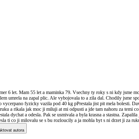
er 6 let. Mam 55 let a maminka 79. Vsechny ty roky s ni kdy jsme moh
alem umrela na zapal plic. Ale vybojovala to a zila dal. Chodily jsme 
lo vycerpano fyzicky vazila pod 40 kg pPrestala jist pit mela bolesti. Da
 za ruku a rikala jak moc ji miluji at mi odpusti a jde tam nahoru za tem
stala dychat a odesla. Pak se usmivala a byla krasna a stastna. Zapalila
la ti co ji milovalu se s bu rozloucily a ja mohla byt s ni drzet ji za r
ktovat autora