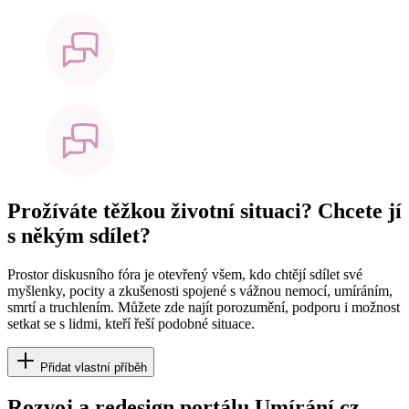
Prožíváte těžkou životní situaci? Chcete jí
s někým sdílet?
Prostor diskusního fóra je otevřený všem, kdo chtějí sdílet své
myšlenky, pocity a zkušenosti spojené s vážnou nemocí, umíráním,
smrtí a truchlením. Můžete zde najít porozumění, podporu i možnost
setkat se s lidmi, kteří řeší podobné situace.
Přidat vlastní příběh
Rozvoj a redesign portálu Umírání.cz