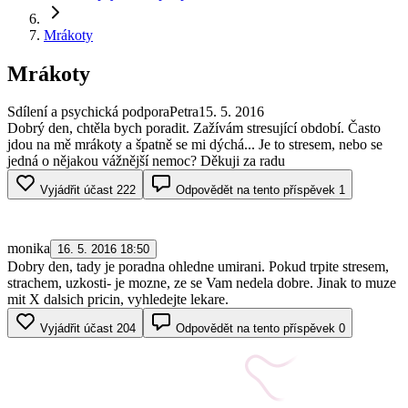
Mrákoty
Mrákoty
Sdílení a psychická podpora
Petra
15. 5. 2016
Dobrý den, chtěla bych poradit. Zažívám stresující období. Často
jdou na mě mrákoty a špatně se mi dýchá... Je to stresem, nebo se
jedná o nějakou vážnější nemoc? Děkuji za radu
Vyjádřit účast
222
Odpovědět na tento příspěvek
1
monika
16. 5. 2016 18:50
Dobry den, tady je poradna ohledne umirani. Pokud trpite stresem,
strachem, uzkosti- je mozne, ze se Vam nedela dobre. Jinak to muze
mit X dalsich pricin, vyhledejte lekare.
Vyjádřit účast
204
Odpovědět na tento příspěvek
0