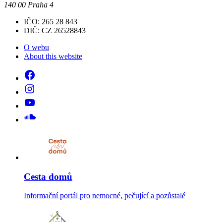
140 00 Praha 4
IČO: 265 28 843
DIČ: CZ 26528843
O webu
About this website
Cesta domů
Informační portál pro nemocné, pečující a pozůstalé