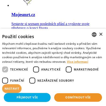
Mojesmrt.cz
Sestavte si seznam posledních přání a vyslovte svoje
představy o konci života
×
Použití cookies
Abychom mohli zlepšovat kvalitu naší webové stránky a přinášet vám
CZECH
relevantní informace, používáme k analýze soubory cookies. Využíváme
technické cookies, abychom zajistili správný chod stránky. Analytické
Data o umírání
ENGLISH
cookies používáme k analýze návštěvnosti a díky marketingovým se vám
zobrazí reklamy, které vás nebudou otravovat.
Více informací
Nejnovější data o postojích veřejnosti a zdravotníků k umírání
TECHNICKÉ
ANALYTICKÉ
MARKETINGOVÉ
FUNKČNÍ
NEZAŘAZENÉ SOUBORY
NASTAVIT
Virtuální vzpomínky
PŘIJMOUT VŠE
ODMÍTNOUT VŠE
Sdílejte vzpomínky na své blízké zemřelé