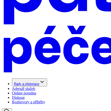
Rady a informace
Adresář služeb
Online poradna
Diskuze
Rozhovory a příběhy