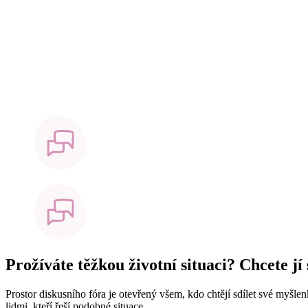
Prožíváte těžkou životní situaci? Chcete jí
Prostor diskusního fóra je otevřený všem, kdo chtějí sdílet své myšle
lidmi, kteří řeší podobné situace.