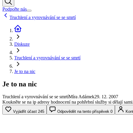
Podpořte nás
Truchlení a vyrovnávání se se smrtí
Diskuze
Truchlení a vyrovnávání se se smrtí
Je to na nic
Je to na nic
Truchlení a vyrovnávání se se smrtí
Míra Adámek
29. 12. 2007
Koukněte se na ip adresy hodnocení na pohřební služby si dělají sami
Vyjádřit účast
245
Odpovědět na tento příspěvek
0
Kont