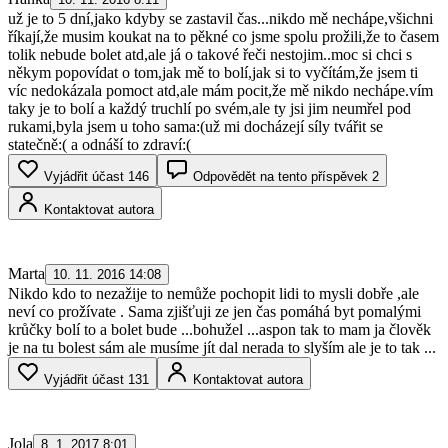
už je to 5 dní,jako kdyby se zastavil čas...nikdo mě nechápe,všichni
říkají,že musim koukat na to pěkné co jsme spolu prožili,že to časem
tolik nebude bolet atd,ale já o takové řeči nestojim..moc si chci s
někym popovídat o tom,jak mě to bolí,jak si to vyčítám,že jsem ti
víc nedokázala pomoct atd,ale mám pocit,že mě nikdo nechápe.vím
taky je to bolí a každý truchlí po svém,ale ty jsi jim neumřel pod
rukami,byla jsem u toho sama:(už mi docházejí síly tvářit se
statečně:( a odnáší to zdraví:(
Vyjádřit účast
146
Odpovědět na tento příspěvek
2
Kontaktovat autora
Marta
10. 11. 2016 14:08
Nikdo kdo to nezažije to nemůže pochopit lidi to mysli dobře ,ale
neví co prožívate . Sama zjišťuji ze jen čas pomáhá byt pomalými
krůčky bolí to a bolet bude ...bohužel ...aspon tak to mam ja člověk
je na tu bolest sám ale musíme jít dal nerada to slyším ale je to tak ...
Vyjádřit účast
131
Kontaktovat autora
Jola
8. 1. 2017 8:01