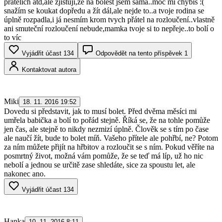
přátelích atd,ale zjištuji,že na bolest jsem sama..moc mi chybíš :(
snažím se koukat dopředu a žít dál,ale nejde to..a tvoje rodina se
úplně rozpadla,i já nesmím krom tvych přátel na rozloučení..vlastně
ani smuteční rozloučení nebude,mamka tvoje si to nepřeje..to bolí o
to víc
Vyjádřit účast
134
Odpovědět na tento příspěvek
1
Kontaktovat autora
Miki
18. 11. 2016 19:52
Dovedu si představit, jak to musí bolet. Před dvěma měsíci mi
umřela babička a bolí to pořád stejně. Říká se, že na tohle pomůže
jen čas, ale stejně to nikdy nezmizí úplně. Člověk se s tím po čase
ale naučí žít, bude to bolet míň. Vašeho přítele ale pohřbí, ne? Potom
za ním můžete přijít na hřbitov a rozloučit se s ním. Pokud věříte na
posmrtný život, možná vám pomůže, že se teď má líp, už ho nic
nebolí a jednou se určitě zase shledáte, sice za spoustu let, ale
nakonec ano.
Vyjádřit účast
134
Hanka
10. 11. 2016 8:11