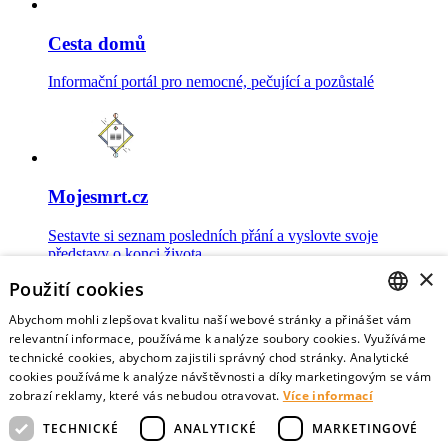
Cesta domů
Informační portál pro nemocné, pečující a pozůstalé
Mojesmrt.cz
Sestavte si seznam posledních přání a vyslovte svoje
představy o konci života
×
Použití cookies
Abychom mohli zlepšovat kvalitu naší webové stránky a přinášet vám
CZECH
relevantní informace, používáme k analýze soubory cookies. Využíváme
technické cookies, abychom zajistili správný chod stránky. Analytické
Data o umírání
ENGLISH
cookies používáme k analýze návštěvnosti a díky marketingovým se vám
zobrazí reklamy, které vás nebudou otravovat.
Více informací
Nejnovější data o postojích veřejnosti a zdravotníků k umírání
TECHNICKÉ
ANALYTICKÉ
MARKETINGOVÉ