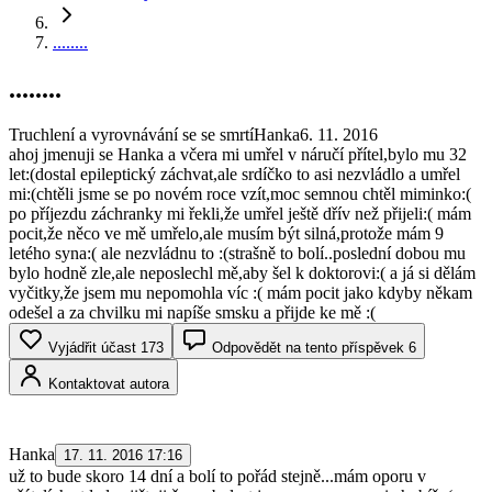
........
........
Truchlení a vyrovnávání se se smrtí
Hanka
6. 11. 2016
ahoj jmenuji se Hanka a včera mi umřel v náručí přítel,bylo mu 32
let:(dostal epileptický záchvat,ale srdíčko to asi nezvládlo a umřel
mi:(chtěli jsme se po novém roce vzít,moc semnou chtěl miminko:(
po příjezdu záchranky mi řekli,že umřel ještě dřív než přijeli:( mám
pocit,že něco ve mě umřelo,ale musím být silná,protože mám 9
letého syna:( ale nezvládnu to :(strašně to bolí..poslední dobou mu
bylo hodně zle,ale neposlechl mě,aby šel k doktorovi:( a já si dělám
vyčitky,že jsem mu nepomohla víc :( mám pocit jako kdyby někam
odešel a za chvilku mi napíše smsku a přijde ke mě :(
Vyjádřit účast
173
Odpovědět na tento příspěvek
6
Kontaktovat autora
Hanka
17. 11. 2016 17:16
už to bude skoro 14 dní a bolí to pořád stejně...mám oporu v