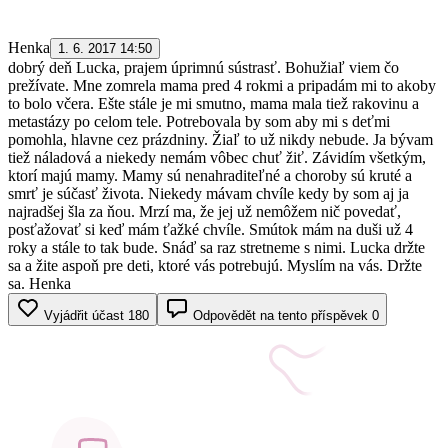
Henka
1. 6. 2017 14:50
dobrý deň Lucka, prajem úprimnú sústrasť. Bohužiaľ viem čo
prežívate. Mne zomrela mama pred 4 rokmi a pripadám mi to akoby
to bolo včera. Ešte stále je mi smutno, mama mala tiež rakovinu a
metastázy po celom tele. Potrebovala by som aby mi s deťmi
pomohla, hlavne cez prázdniny. Žiaľ to už nikdy nebude. Ja bývam
tiež náladová a niekedy nemám vôbec chuť žiť. Závidím všetkým,
ktorí majú mamy. Mamy sú nenahraditeľné a choroby sú kruté a
smrť je súčasť života. Niekedy mávam chvíle kedy by som aj ja
najradšej šla za ňou. Mrzí ma, že jej už nemôžem nič povedať,
posťažovať si keď mám ťažké chvíle. Smútok mám na duši už 4
roky a stále to tak bude. Snáď sa raz stretneme s nimi. Lucka držte
sa a žite aspoň pre deti, ktoré vás potrebujú. Myslím na vás. Držte
sa. Henka
Vyjádřit účast
180
Odpovědět na tento příspěvek
0