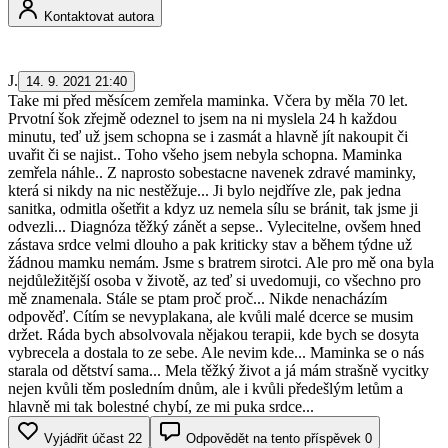
Kontaktovat autora
J.
14. 9. 2021 21:40
Take mi před měsícem zemřela maminka. Včera by měla 70 let.
Prvotní šok zřejmě odeznel to jsem na ni myslela 24 h každou
minutu, teď už jsem schopna se i zasmát a hlavně jít nakoupit či
uvařit či se najist.. Toho všeho jsem nebyla schopna. Maminka
zemřela náhle.. Z naprosto sobestacne navenek zdravé maminky,
která si nikdy na nic nestěžuje... Ji bylo nejdříve zle, pak jedna
sanitka, odmitla ošetřit a kdyz uz nemela sílu se bránit, tak jsme ji
odvezli... Diagnóza těžký zánět a sepse.. Vylecitelne, ovšem hned
zástava srdce velmi dlouho a pak kriticky stav a během týdne už
žádnou mamku nemám. Jsme s bratrem sirotci. Ale pro mě ona byla
nejdůležitější osoba v životě, az teď si uvedomuji, co všechno pro
mě znamenala. Stále se ptam proč proč... Nikde nenacházím
odpověď. Cítím se nevyplakana, ale kvůli malé dcerce se musim
držet. Ráda bych absolvovala nějakou terapii, kde bych se dosyta
vybrecela a dostala to ze sebe. Ale nevim kde... Maminka se o nás
starala od dětství sama... Mela těžký život a já mám strašně vycitky
nejen kvůli těm posledním dnům, ale i kvůli předešlým letům a
hlavně mi tak bolestné chybí, ze mi puka srdce...
Vyjádřit účast
22
Odpovědět na tento příspěvek
0