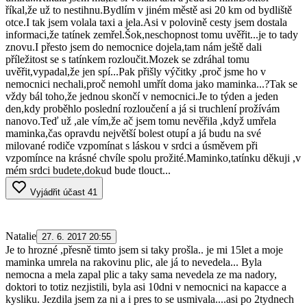
říkal,že už to nestihnu.Bydlím v jiném městě asi 20 km od bydliště
otce.I tak jsem volala taxi a jela.Asi v polovině cesty jsem dostala
informaci,že tatínek zemřel.Šok,neschopnost tomu uvěřit...je to tady
znovu.I přesto jsem do nemocnice dojela,tam nám ještě dali
příležitost se s tatínkem rozloučit.Mozek se zdráhal tomu
uvěřit,vypadal,že jen spí...Pak přišly výčitky ,proč jsme ho v
nemocnici nechali,proč nemohl umřít doma jako maminka...?Tak se
vždy bál toho,že jednou skončí v nemocnici.Je to týden a jeden
den,kdy proběhlo poslední rozloučení a já si truchlení prožívám
nanovo.Teď už ,ale vím,že ač jsem tomu nevěřila ,když umřela
maminka,čas opravdu největší bolest otupí a já budu na své
milované rodiče vzpomínat s láskou v srdci a úsměvem při
vzpomínce na krásné chvíle spolu prožité.Maminko,tatínku děkuji ,v
mém srdci budete,dokud bude tlouct...
Vyjádřit účast
41
Natalie
27. 6. 2017 20:55
Je to hrozné ,přesně timto jsem si taky prošla.. je mi 15let a moje
maminka umrela na rakovinu plic, ale já to nevedela... Byla
nemocna a mela zapal plic a taky sama nevedela ze ma nadory,
doktori to totiz nezjistili, byla asi 10dni v nemocnici na kapacce a
kysliku. Jezdila jsem za ni a i pres to se usmivala....asi po 2tydnech