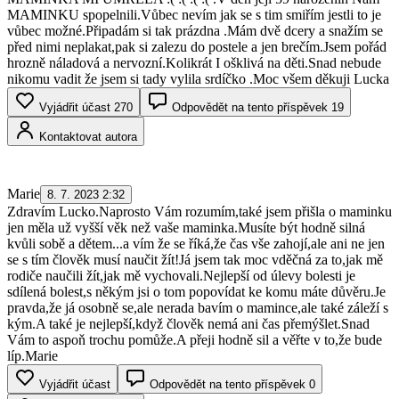
MAMINKU spopelnili.Vůbec nevím jak se s tim smiřím jestli to je
vůbec možné.Připadám si tak prázdna .Mám dvě dcery a snažím se
před nimi neplakat,pak si zalezu do postele a jen brečím.Jsem pořád
hrozně náladová a nervozní.Kolikrát I ošklivá na děti.Snad nebude
nikomu vadit že jsem si tady vylila srdíčko .Moc všem děkuji Lucka
Vyjádřit účast
270
Odpovědět na tento příspěvek
19
Kontaktovat autora
Marie
8. 7. 2023 2:32
Zdravím Lucko.Naprosto Vám rozumím,také jsem přišla o maminku
jen měla už vyšší věk než vaše maminka.Musíte být hodně silná
kvůli sobě a dětem...a vím že se říká,že čas vše zahojí,ale ani ne jen
se s tím člověk musí naučit žít!Já jsem tak moc vděčná za to,jak mě
rodiče naučili žít,jak mě vychovali.Nejlepší od úlevy bolesti je
sdílená bolest,s někým jsi o tom popovídat ke komu máte důvěru.Je
pravda,že já osobně se,ale nerada bavím o mamince,ale také záleží s
kým.A také je nejlepší,když člověk nemá ani čas přemýšlet.Snad
Vám to aspoň trochu pomůže.A přeji hodně sil a věřte v to,že bude
líp.Marie
Vyjádřit účast
Odpovědět na tento příspěvek
0