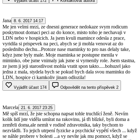
Vyjádřit účast
172
Kontaktovat autora
Jana
8. 6. 2017 14:17
Me jen velmi mrzi, ze dnesni generace nedokaze svym rodicum
poskytnout domaci peci az do konce, misto toho je nechavaji v
LDN nebo v hospicich. Ja jsem kvuli mamince odesla z prace,
vyridila si prispevek na peci, abych se ji mohla venovat az do
posledniho dechu...Protoze nase maminky to pro nas delaly take,
kdyz jsme byly male. Moje maminka se postupne menila v
miminko, obe jsme vnimaly jak jsme si vymenily role. Jsem stastna,
ze jsem ji jeji starostlivost mohla vratit spon takto.....bohuzel jako
jedna z mala, stydela bych se pokud bych dala svou maminku do
LDN, hospice ci kamkoliv jinam odlozila!
Vyjádřit účast
174
Odpovědět na tento příspěvek
2
Marcela
21. 6. 2017 23:25
Mě spíš mrzí, že jste schopna napsat tohle truchlící ženě. Nevím
kolik lidí jste viděla umírat na rakovinu, já tři blízké, byli doma a
zemřeli doma,ale nemít v rodině zdravotnika, taky bychom to
nezvládli. To jejich utrpení fyzicke a psychické vypětí všech ... když
se náhle probere v bolesti ...a vy nevíte jak mu pomoct, když se