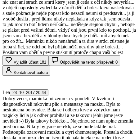
nic znat ani strach ze smrti ktery jsem ji cetla z očí nikdy nevyrkla....
v objetí naposledy vydechla v náruči dětí a bolest ktera nasledovala
a stale pokracuje nejde popsat kdo nezazil neumi si predstavit... ja ji
v sobě dusila , pred lidma nikdy neplakala a kdyz tak jsem odesla ,
to jak moc to bolí lidem neříkám... nedělejte stejnou chybu , nebojte
se plakat pred vašimi dětmi, vždyť oni jsou první kdo to pochopí.. ja
jsem sama bez dětí a v hlouby duse bych je chtěla mít abych mela
pro co žít... Maminku nikdo nenahradí a ta dira v srdci zůstane je
treba si říct, ze odchod byl přijatelnější nez dny plne bolesti....
Posilam vam obětí a pevne stisknutí protože chapu vaši bolest
Vyjádřit účast
181
Odpovědět na tento příspěvek
0
Kontaktovat autora
Lea
28. 10. 2017 20:44
Dobry vecer, maminka mi zemrela v pondeli. V kvetnu ji
diagnostikovali rakovinu plic a metastazy na mozku. Byla to
neskutecna bojovnice. Bala se i odberu krve a vzdycky nam
tragicky licila jak odber probihal a ze takovou jehlu jsme jeste
nevideli :-) Byla takovy bebicko... Najednou se nam uplne zmenila
pred ocima. Nikdy by jsme nerekli, ze se bude takhle prat.
Podstoupila ozarovani mozku a ctyri chemoterapie. Prestala chodit,
dostala trombozu, denne jsem ji pichala injekce na redeni krve.