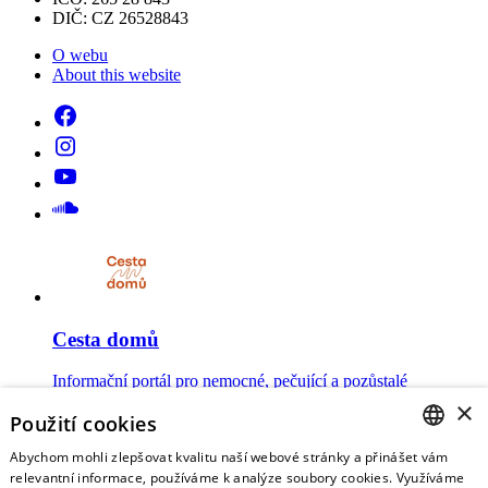
DIČ: CZ 26528843
O webu
About this website
Cesta domů
Informační portál pro nemocné, pečující a pozůstalé
×
Použití cookies
Abychom mohli zlepšovat kvalitu naší webové stránky a přinášet vám
CZECH
relevantní informace, používáme k analýze soubory cookies. Využíváme