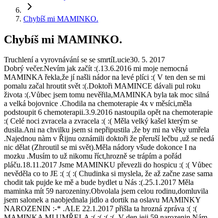
Chybíš mi MAMINKO.
Chybíš mi MAMINKO.
Truchlení a vyrovnávání se se smrtí
Lucie
30. 5. 2017
Dobrý večer.Nevím jak začít :(.13.6.2016 mi moje nemocná
MAMINKA řekla,že jí našli nádor na levé plíci :( V ten den se mi
pomalu začal hroutit svět :(.Doktoři MAMINCE dávali pul roku
života :(.Vůbec jsem tomu nevěřila,MAMINKA byla tak moc silná
a velká bojovnice .Chodila na chemoterapie 4x v měsíci,měla
podstoupit 6 chemoterapii.3.9.2016 nastoupila opět na chemoterapie
:( Celé noci zvracela a zvracela :( :( Měla velký kašel kterým se
dusila.Ani na chvilku jsem si nepřipustila ,že by mi na věky umřela
.Najednou nàm v Řijnu oznámili doktoři že přeruší lečbu ,už se nedá
nic dělat (Zhroutil se mi svět).Měla nádory všude dokonce I na
mozku .Musím to už nikomu říct,hrozně se trápím a pořád
pláču.18.11.2017 Jsme MAMINKU převezli do hospicu :( :( Vůbec
nevěděla co to JE :( :( :( Chudinka si myslela, že až začne zase sama
chodit tak pujde ke mě a bude bydlet u Nás :(.25.1.2017 Měla
maminka mít 59 narozeniny.Obvolala jsem celou rodinu,domluvila
jsem salonek a naobjednala jidlo a dortik na oslavu MAMINKY
NAROZENIN :-* .ALE 22.1.2017 přišla ta hrozná zpráva :( :(
MAMINKA MI UMŘELA :( :( :( :( .V den jeji 59 narozenin Nám