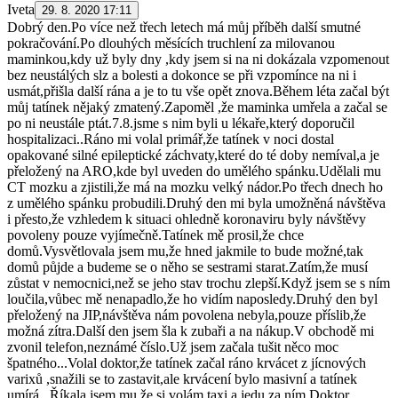
Iveta
29. 8. 2020 17:11
Dobrý den.Po více než třech letech má můj příběh další smutné
pokračování.Po dlouhých měsících truchlení za milovanou
maminkou,kdy už byly dny ,kdy jsem si na ni dokázala vzpomenout
bez neustálých slz a bolesti a dokonce se při vzpomínce na ni i
usmát,přišla další rána a je to tu vše opět znova.Během léta začal být
můj tatínek nějaký zmatený.Zapoměl ,že maminka umřela a začal se
po ni neustále ptát.7.8.jsme s nim byli u lékaře,který doporučil
hospitalizaci..Ráno mi volal primář,že tatínek v noci dostal
opakované silné epileptické záchvaty,které do té doby nemíval,a je
přeložený na ARO,kde byl uveden do umělého spánku.Udělali mu
CT mozku a zjistili,že má na mozku velký nádor.Po třech dnech ho
z umělého spánku probudili.Druhý den mi byla umožněná návštěva
i přesto,že vzhledem k situaci ohledně koronaviru byly návštěvy
povoleny pouze vyjímečně.Tatínek mě prosil,že chce
domů.Vysvětlovala jsem mu,že hned jakmile to bude možné,tak
domů půjde a budeme se o něho se sestrami starat.Zatím,že musí
zůstat v nemocnici,než se jeho stav trochu zlepší.Když jsem se s ním
loučila,vůbec mě nenapadlo,že ho vidím naposledy.Druhý den byl
přeložený na JIP,návštěva nám povolena nebyla,pouze příslib,že
možná zítra.Další den jsem šla k zubaři a na nákup.V obchodě mi
zvonil telefon,neznámé číslo.Už jsem začala tušit něco moc
špatného...Volal doktor,že tatínek začal ráno krvácet z jícnových
varixů ,snažili se to zastavit,ale krvácení bylo masivní a tatínek
umírá...Říkala jsem mu,že si volám taxi a jedu za ním.Doktor