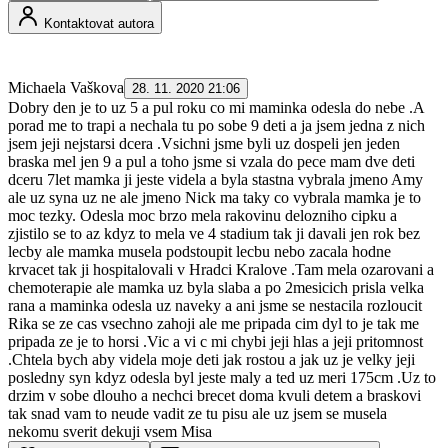
Kontaktovat autora
Michaela Vaškova
28. 11. 2020 21:06
Dobry den je to uz 5 a pul roku co mi maminka odesla do nebe .A
porad me to trapi a nechala tu po sobe 9 deti a ja jsem jedna z nich
jsem jeji nejstarsi dcera .Vsichni jsme byli uz dospeli jen jeden
braska mel jen 9 a pul a toho jsme si vzala do pece mam dve deti
dceru 7let mamka ji jeste videla a byla stastna vybrala jmeno Amy
ale uz syna uz ne ale jmeno Nick ma taky co vybrala mamka je to
moc tezky. Odesla moc brzo mela rakovinu delozniho cipku a
zjistilo se to az kdyz to mela ve 4 stadium tak ji davali jen rok bez
lecby ale mamka musela podstoupit lecbu nebo zacala hodne
krvacet tak ji hospitalovali v Hradci Kralove .Tam mela ozarovani a
chemoterapie ale mamka uz byla slaba a po 2mesicich prisla velka
rana a maminka odesla uz naveky a ani jsme se nestacila rozloucit
Rika se ze cas vsechno zahoji ale me pripada cim dyl to je tak me
pripada ze je to horsi .Vic a vi c mi chybi jeji hlas a jeji pritomnost
.Chtela bych aby videla moje deti jak rostou a jak uz je velky jeji
posledny syn kdyz odesla byl jeste maly a ted uz meri 175cm .Uz to
drzim v sobe dlouho a nechci brecet doma kvuli detem a braskovi
tak snad vam to neude vadit ze tu pisu ale uz jsem se musela
nekomu sverit dekuji vsem Misa