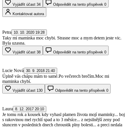
Vyjádřit účast
34
Odpovědět na tento příspěvek
0
Kontaktovat autora
Petra
10. 10. 2020 19:28
Taky mi maminka moc chybi. Strasne moc a mym detem jeste vic.
Byla uzasna.
Vyjádřit účast
38
Odpovědět na tento příspěvek
0
Lucie Nová
30. 9. 2018 21:40
Úplně vás chápu mám to samé.Po večerech brečím.Moc mi
maminka chybí.
Vyjádřit účast
130
Odpovědět na tento příspěvek
0
Laura
8. 12. 2017 20:10
Je tomu rok a kousek kdy vyhasl plamen života mojí maminky... boj
s rakovinou mel rychlí spad a to 3 měsíce... z nejsilnější zeny pod
sluncem v poslednich dnech chroustik plny bolesti... a preci nedala