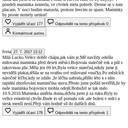
pondeli maminka zemrela, ve ctvrtek mela pohreb. Denne se v tom
placam. V noci budim manzela, protoze brecim ze spani. Maminky
by proste nemely umirat!
Vyjádřit účast
177
Odpovědět na tento příspěvek
0
Kontaktovat autora
Iveta
27. 7. 2017 13:12
Milá Lucko.Velice dobře chápu,jak vám je.Mě navždy odešla
milovaná maminka před deseti měsíci.Bojovala statečně rok a půl s
rakovinou plic.Měla jen 69 let.Byla velice statečná,nikdy jsme ji
neviděli plakat,těšila se na svatbu své milované vnučky.Po měsících
náročné léčby,kdy se zdálo ,že léčba zabrala,přišlo léto a s ním
rapidní zhoršování maminčina stavu.Přesto jsme pořád nevěřili,že by
naše maminka bojovnice mohla odejít.Bohužel se tak stalo
10.9.2016.Maminka umřela doma,držela jsem ji za ruku.Byly to
velice emotivní chvíle.Bude to už pomalu rok ,ale bolest v srdci a
stesk menší není.Přeji vám hodně sil do dalších dnů.
Vyjádřit účast
178
Odpovědět na tento příspěvek
1