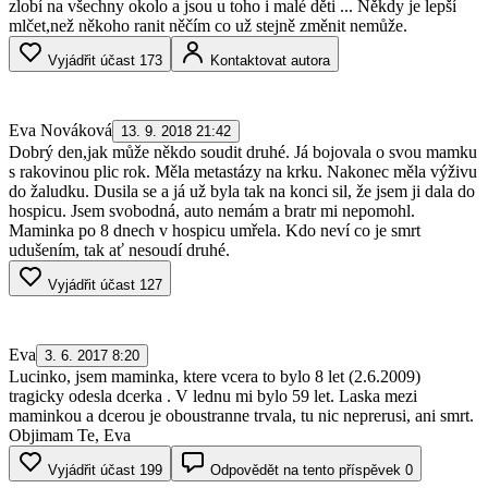
zlobí na všechny okolo a jsou u toho i malé děti ... Někdy je lepší
mlčet,než někoho ranit něčím co už stejně změnit nemůže.
Vyjádřit účast
173
Kontaktovat autora
Eva Nováková
13. 9. 2018 21:42
Dobrý den,jak může někdo soudit druhé. Já bojovala o svou mamku
s rakovinou plic rok. Měla metastázy na krku. Nakonec měla výživu
do žaludku. Dusila se a já už byla tak na konci sil, že jsem ji dala do
hospicu. Jsem svobodná, auto nemám a bratr mi nepomohl.
Maminka po 8 dnech v hospicu umřela. Kdo neví co je smrt
udušením, tak ať nesoudí druhé.
Vyjádřit účast
127
Eva
3. 6. 2017 8:20
Lucinko, jsem maminka, ktere vcera to bylo 8 let (2.6.2009)
tragicky odesla dcerka . V lednu mi bylo 59 let. Laska mezi
maminkou a dcerou je oboustranne trvala, tu nic neprerusi, ani smrt.
Objimam Te, Eva
Vyjádřit účast
199
Odpovědět na tento příspěvek
0