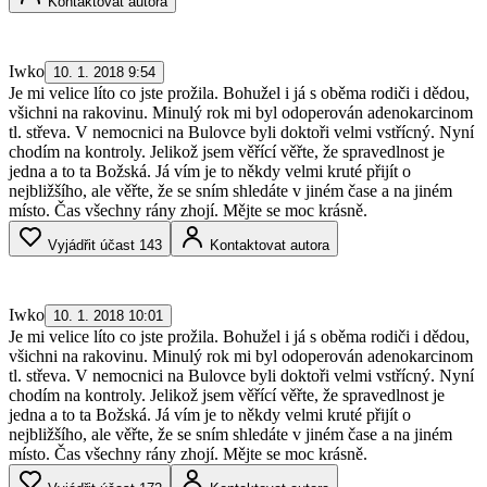
Kontaktovat autora
Iwko
10. 1. 2018 9:54
Je mi velice líto co jste prožila. Bohužel i já s oběma rodiči i dědou,
všichni na rakovinu. Minulý rok mi byl odoperován adenokarcinom
tl. střeva. V nemocnici na Bulovce byli doktoři velmi vstřícný. Nyní
chodím na kontroly. Jelikož jsem věřící věřte, že spravedlnost je
jedna a to ta Božská. Já vím je to někdy velmi kruté přijít o
nejbližšího, ale věřte, že se sním shledáte v jiném čase a na jiném
místo. Čas všechny rány zhojí. Mějte se moc krásně.
Vyjádřit účast
143
Kontaktovat autora
Iwko
10. 1. 2018 10:01
Je mi velice líto co jste prožila. Bohužel i já s oběma rodiči i dědou,
všichni na rakovinu. Minulý rok mi byl odoperován adenokarcinom
tl. střeva. V nemocnici na Bulovce byli doktoři velmi vstřícný. Nyní
chodím na kontroly. Jelikož jsem věřící věřte, že spravedlnost je
jedna a to ta Božská. Já vím je to někdy velmi kruté přijít o
nejbližšího, ale věřte, že se sním shledáte v jiném čase a na jiném
místo. Čas všechny rány zhojí. Mějte se moc krásně.