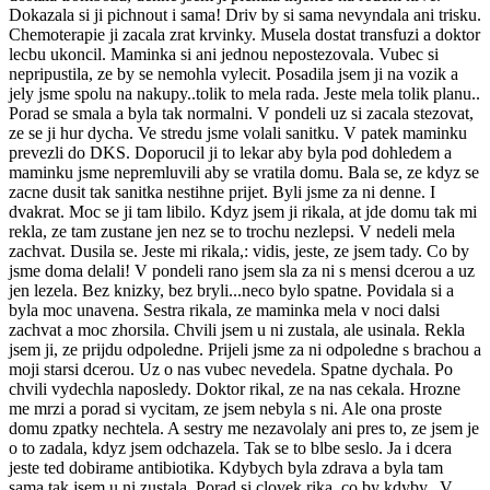
Dokazala si ji pichnout i sama! Driv by si sama nevyndala ani trisku.
Chemoterapie ji zacala zrat krvinky. Musela dostat transfuzi a doktor
lecbu ukoncil. Maminka si ani jednou nepostezovala. Vubec si
nepripustila, ze by se nemohla vylecit. Posadila jsem ji na vozik a
jely jsme spolu na nakupy..tolik to mela rada. Jeste mela tolik planu..
Porad se smala a byla tak normalni. V pondeli uz si zacala stezovat,
ze se ji hur dycha. Ve stredu jsme volali sanitku. V patek maminku
prevezli do DKS. Doporucil ji to lekar aby byla pod dohledem a
maminku jsme nepremluvili aby se vratila domu. Bala se, ze kdyz se
zacne dusit tak sanitka nestihne prijet. Byli jsme za ni denne. I
dvakrat. Moc se ji tam libilo. Kdyz jsem ji rikala, at jde domu tak mi
rekla, ze tam zustane jen nez se to trochu nezlepsi. V nedeli mela
zachvat. Dusila se. Jeste mi rikala,: vidis, jeste, ze jsem tady. Co by
jsme doma delali! V pondeli rano jsem sla za ni s mensi dcerou a uz
jen lezela. Bez knizky, bez bryli...neco bylo spatne. Povidala si a
byla moc unavena. Sestra rikala, ze maminka mela v noci dalsi
zachvat a moc zhorsila. Chvili jsem u ni zustala, ale usinala. Rekla
jsem ji, ze prijdu odpoledne. Prijeli jsme za ni odpoledne s brachou a
moji starsi dcerou. Uz o nas vubec nevedela. Spatne dychala. Po
chvili vydechla naposledy. Doktor rikal, ze na nas cekala. Hrozne
me mrzi a porad si vycitam, ze jsem nebyla s ni. Ale ona proste
domu zpatky nechtela. A sestry me nezavolaly ani pres to, ze jsem je
o to zadala, kdyz jsem odchazela. Tak se to blbe seslo. Ja i dcera
jeste ted dobirame antibiotika. Kdybych byla zdrava a byla tam
sama tak jsem u ni zustala. Porad si clovek rika, co by kdyby.. V