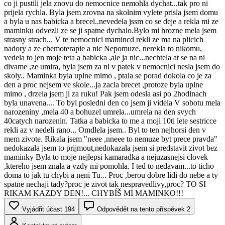
co ji pustili jela znovu do nemocnice nemohla dychat...tak pro ni
prijela rychla. Byla jsem zrovna na skolnim vylete prisla jsem domu
a byla u nas babicka a brecel..nevedela jssm co se deje a rekla mi ze
maminku odvezli ze se ji spatne dychalo.Bylo mi hrozne mela jsem
strasny strach... V te nemocnici mamincd rekli ze ma na plicich
nadory a ze chemoterapie a nic Nepomuze. nerekla to nikomu,
vedela to jen moje teta a babicka ,ale ja nic...nechtela at se na ni
divame ,ze umira, byla jsem za ni v patek v nemocnici nesla jsem do
skoly.. Maminka byla uplne mimo , ptala se porad dokola co je za
den a proc nejsem ve skole...ja zacla brecet ,protoze byla uplne
mimo , drzela jsem ji za ruku! Pak jsem odesla asi po 2hodinach
byla unavena.... To byl posledni den co jsem ji videla V sobotu mela
narozeniny ,mela 40 a bohuzel umrela...umrela na den svych
40catych narozenin. Tatka a babicka to me a moji 10ti lete sestricce
rekli az v nedeli rano... Omdlela jsem.. Byl to ten nejhorsi den v
mem zivote. Rikala jsem "neee ,nneee to nemuze byt prece pravda"
nedokazala jsem to prijmout,nedokazala jsem si predstavit zivot bez
maminky Byla to moje nejlepsi kamaradka a nejuzasnejsi clovek
,ktereho jsem znala a vzdy mi pomohla. I ted to nedavam...to ticho
doma to jak tu chybi a neni Tu... Proc ,berou dobre lidi do nebe a ty
spatne nechaji tady?proc je zivot tak nespravedlivy,proc? TO SI
RIKAM KAZDY DEN!... CHYBÍŠ MI MAMINKO!!!
Vyjádřit účast
194
Odpovědět na tento příspěvek
2