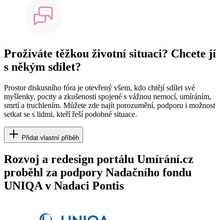
Prožíváte těžkou životní situaci? Chcete jí
s někým sdílet?
Prostor diskusního fóra je otevřený všem, kdo chtějí sdílet své
myšlenky, pocity a zkušenosti spojené s vážnou nemocí, umíráním,
smrtí a truchlením. Můžete zde najít porozumění, podporu i možnost
setkat se s lidmi, kteří řeší podobné situace.
Přidat vlastní příběh
Rozvoj a redesign portálu Umírání.cz
proběhl za podpory Nadačního fondu
UNIQA v Nadaci Pontis