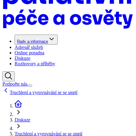
Rady a informace
Adresář služeb
Online poradna
Diskuze
Rozhovory a příběhy
Podpořte nás
Truchlení a vyrovnávání se se smrtí
Diskuze
Truchlení a vyrovnávání se se smrtí