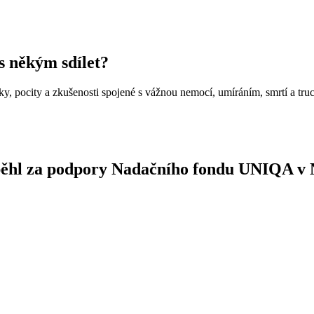
 s někým sdílet?
nky, pocity a zkušenosti spojené s vážnou nemocí, umíráním, smrtí a tr
oběhl za podpory Nadačního fondu UNIQA v 