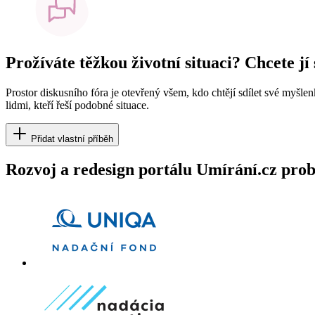
Prožíváte těžkou životní situaci? Chcete jí
Prostor diskusního fóra je otevřený všem, kdo chtějí sdílet své myšle
lidmi, kteří řeší podobné situace.
Přidat vlastní příběh
Rozvoj a redesign portálu Umírání.cz pr