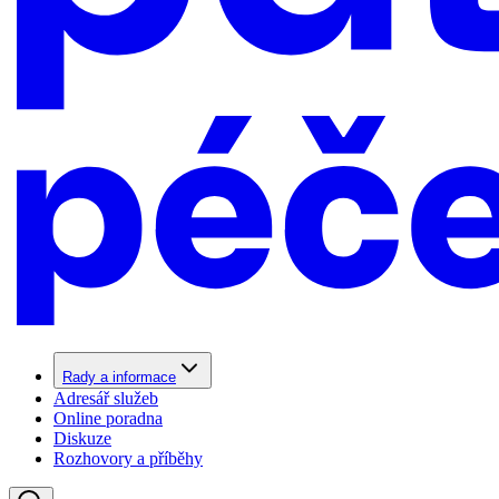
Rady a informace
Adresář služeb
Online poradna
Diskuze
Rozhovory a příběhy