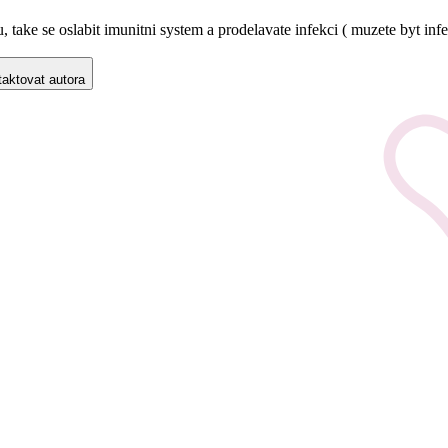
ake se oslabit imunitni system a prodelavate infekci ( muzete byt infek
aktovat autora