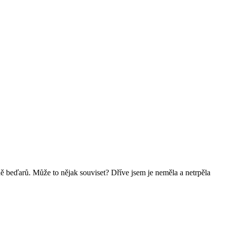
ně beďarů. Může to nějak souviset? Dříve jsem je neměla a netrpěla