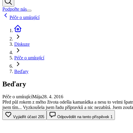
Podpořte nás
Péče o umírající
Diskuze
Péče o umírající
Beďary
Beďary
Péče o umírající
Mája
28. 4. 2016
Před půl rokem z mého života odešla kamarádka a nesu to velmi špatně
jsem tím... Vyzkoušela jsem řadu přípravků a nic nezabírá. Jsem zoufal
Vyjádřit účast
205
Odpovědět na tento příspěvek
1