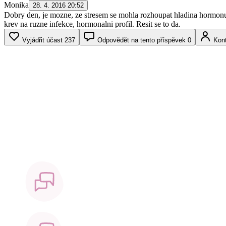
Monika
28. 4. 2016 20:52
Dobry den, je mozne, ze stresem se mohla rozhoupat hladina hormonu, t
krev na ruzne infekce, hormonalni profil. Resit se to da.
Vyjádřit účast
237
Odpovědět na tento příspěvek
0
Kont