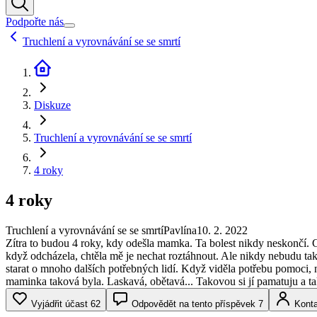
Podpořte nás
Truchlení a vyrovnávání se se smrtí
Diskuze
Truchlení a vyrovnávání se se smrtí
4 roky
4 roky
Truchlení a vyrovnávání se se smrtí
Pavlína
10. 2. 2022
Zítra to budou 4 roky, kdy odešla mamka. Ta bolest nikdy neskončí. Chy
když odcházela, chtěla mě je nechat roztáhnout. Ale nikdy nebudu tak 
starat o mnoho dalších potřebných lidí. Když viděla potřebu pomoci, nep
maminka taková byla. Laskavá, obětavá... Takovou si jí pamatuju a t
Vyjádřit účast
62
Odpovědět na tento příspěvek
7
Konta