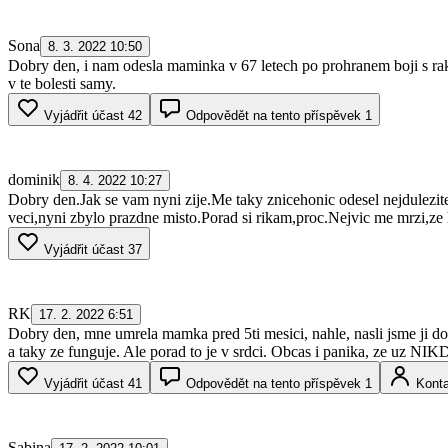
Sona
8. 3. 2022 10:50
Dobry den, i nam odesla maminka v 67 letech po prohranem boji s rak
v te bolesti samy.
Vyjádřit účast
42
Odpovědět na tento příspěvek
1
dominik
8. 4. 2022 10:27
Dobry den.Jak se vam nyni zije.Me taky znicehonic odesel nejdulezitej
veci,nyni zbylo prazdne misto.Porad si rikam,proc.Nejvic me mrzi,ze 
Vyjádřit účast
37
RK
17. 2. 2022 6:51
Dobry den, mne umrela mamka pred 5ti mesici, nahle, nasli jsme ji dom
a taky ze funguje. Ale porad to je v srdci. Obcas i panika, ze uz NIKD
Vyjádřit účast
41
Odpovědět na tento příspěvek
1
Konta
Sabina