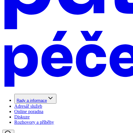
Rady a informace
Adresář služeb
Online poradna
Diskuze
Rozhovory a příběhy