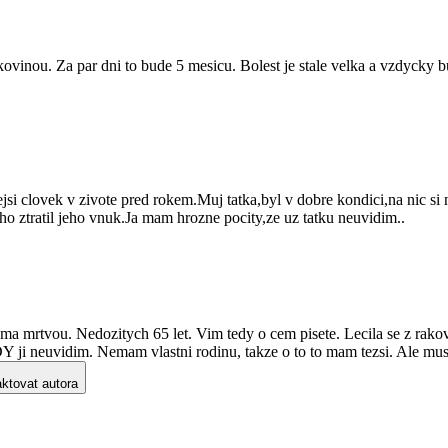
ovinou. Za par dni to bude 5 mesicu. Bolest je stale velka a vzdycky
si clovek v zivote pred rokem.Muj tatka,byl v dobre kondici,na nic si n
ho ztratil jeho vnuk.Ja mam hrozne pocity,ze uz tatku neuvidim..
a mrtvou. Nedozitych 65 let. Vim tedy o cem pisete. Lecila se z rakovin
Y ji neuvidim. Nemam vlastni rodinu, takze o to to mam tezsi. Ale musime
ktovat autora