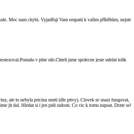
 bude. Moc nam chybi. Vyjadřuji Vam empatii k vašim příběhům, nejste
estezoval.Pomalu v plne sile.Chteli jsme spolecne jeste udelat tolik
y, ale to nebyla pricina smrti (dle pitvy). Clovek se snazi fungovat,
 jit dal. Hledat si i jen pidi radosti. Co vic k tomu napsat. Drzte se!