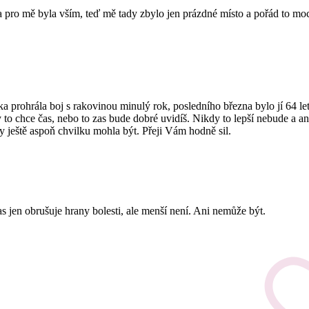
ro mě byla vším, teď mě tady zbylo jen prázdné místo a pořád to moc bo
rohrála boj s rakovinou minulý rok, posledního března bylo jí 64 let. 
 to chce čas, nebo to zas bude dobré uvidíš. Nikdy to lepší nebude a an
 ještě aspoň chvilku mohla být. Přeji Vám hodně sil.
s jen obrušuje hrany bolesti, ale menší není. Ani nemůže být.