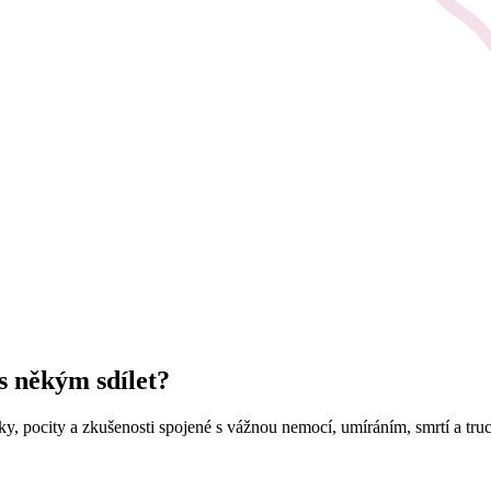
 s někým sdílet?
nky, pocity a zkušenosti spojené s vážnou nemocí, umíráním, smrtí a tr