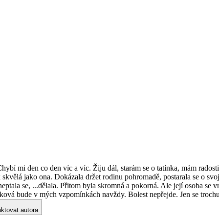
bí mi den co den víc a víc. Žiju dál, starám se o tatínka, mám radosti 
skvělá jako ona. Dokázala držet rodinu pohromadě, postarala se o svoje
tala se, ...dělala. Přitom byla skromná a pokorná. Ale její osoba se vry
aková bude v mých vzpomínkách navždy. Bolest nepřejde. Jen se trochu
ktovat autora