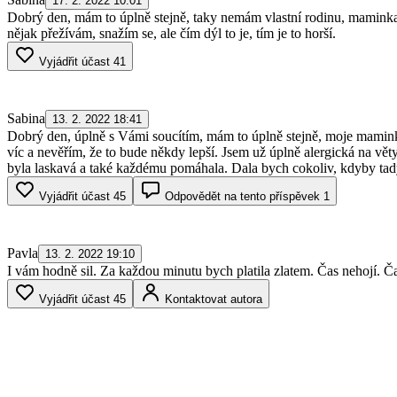
17. 2. 2022 10:01
Dobrý den, mám to úplně stejně, taky nemám vlastní rodinu, maminka p
nějak přežívám, snažím se, ale čím dýl to je, tím je to horší.
Vyjádřit účast
41
Sabina
13. 2. 2022 18:41
Dobrý den, úplně s Vámi soucítím, mám to úplně stejně, moje maminka p
víc a nevěřím, že to bude někdy lepší. Jsem už úplně alergická na věty
byla laskavá a také každému pomáhala. Dala bych cokoliv, kdyby tady
Vyjádřit účast
45
Odpovědět na tento příspěvek
1
Pavla
13. 2. 2022 19:10
I vám hodně sil. Za každou minutu bych platila zlatem. Čas nehojí. Ča
Vyjádřit účast
45
Kontaktovat autora