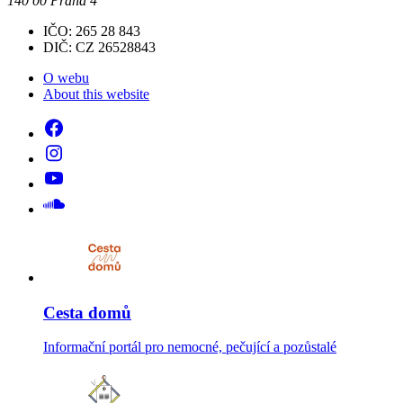
140 00 Praha 4
IČO: 265 28 843
DIČ: CZ 26528843
O webu
About this website
Cesta domů
Informační portál pro nemocné, pečující a pozůstalé