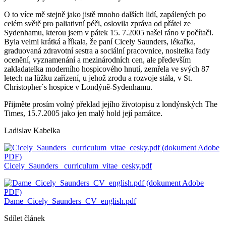
O to více mě stejně jako jistě mnoho dalších lidí, zapálených po
celém světě pro paliativní péči, oslovila zpráva od přátel ze
Sydenhamu, kterou jsem v pátek 15. 7.2005 našel ráno v počítači.
Byla velmi krátká a říkala, že paní Cicely Saunders, lékařka,
graduovaná zdravotní sestra a sociální pracovnice, nositelka řady
ocenění, vyznamenání a mezinárodních cen, ale především
zakladatelka moderního hospicového hnutí, zemřela ve svých 87
letech na lůžku zařízení, u jehož zrodu a rozvoje stála, v St.
Christopher´s hospice v Londýně-Sydenhamu.
Přijměte prosím volný překlad jejího životopisu z londýnských The
Times, 15.7.2005 jako jen malý hold její památce.
Ladislav Kabelka
Cicely_Saunders_ curriculum_vitae_cesky.pdf
Dame_Cicely_Saunders_CV_english.pdf
Sdílet článek