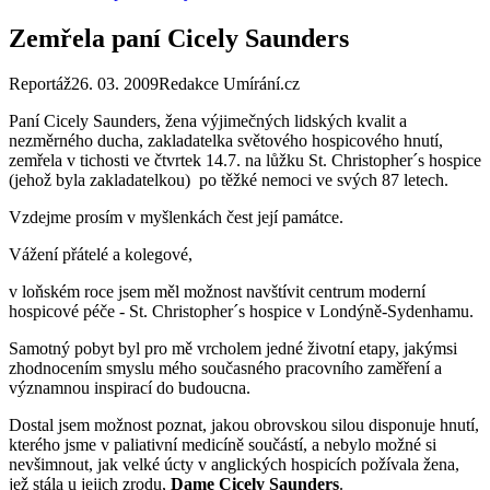
Zemřela paní Cicely Saunders
Reportáž
26. 03. 2009
Redakce Umírání.cz
Paní Cicely Saunders, žena výjimečných lidských kvalit a
nezměrného ducha, zakladatelka světového hospicového hnutí,
zemřela v tichosti ve čtvrtek 14.7. na lůžku St. Christopher´s hospice
(jehož byla zakladatelkou) po těžké nemoci ve svých 87 letech.
Vzdejme prosím v myšlenkách čest její památce.
Vážení přátelé a kolegové,
v loňském roce jsem měl možnost navštívit centrum moderní
hospicové péče - St. Christopher´s hospice v Londýně-Sydenhamu.
Samotný pobyt byl pro mě vrcholem jedné životní etapy, jakýmsi
zhodnocením smyslu mého současného pracovního zaměření a
významnou inspirací do budoucna.
Dostal jsem možnost poznat, jakou obrovskou silou disponuje hnutí,
kterého jsme v paliativní medicíně součástí, a nebylo možné si
nevšimnout, jak velké úcty v anglických hospicích požívala žena,
jež stála u jejich zrodu,
Dame Cicely Saunders
.