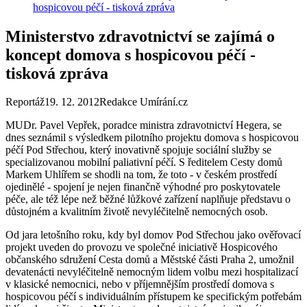
hospicovou péčí - tisková zpráva
Ministerstvo zdravotnictví se zajímá o
koncept domova s hospicovou péčí -
tisková zpráva
Reportáž
19. 12. 2012
Redakce Umírání.cz
MUDr. Pavel Vepřek, poradce ministra zdravotnictví Hegera, se
dnes seznámil s výsledkem pilotního projektu domova s hospicovou
péčí Pod Střechou, který inovativně spojuje sociální služby se
specializovanou mobilní paliativní péčí. S ředitelem Cesty domů
Markem Uhlířem se shodli na tom, že toto - v českém prostředí
ojedinělé - spojení je nejen finančně výhodné pro poskytovatele
péče, ale též lépe než běžné lůžkové zařízení naplňuje představu o
důstojném a kvalitním životě nevyléčitelně nemocných osob.
Od jara letošního roku, kdy byl domov Pod Střechou jako ověřovací
projekt uveden do provozu ve společné iniciativě Hospicového
občanského sdružení Cesta domů a Městské části Praha 2, umožnil
devatenácti nevyléčitelně nemocným lidem volbu mezi hospitalizací
v klasické nemocnici, nebo v příjemnějším prostředí domova s
hospicovou péčí s individuálním přístupem ke specifickým potřebám