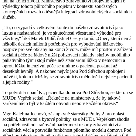
lidí na konci života. Ministerstvo zdravotnictví projevilo zájem o
výsledky tohoto půlročního projektu v kontextu současných
koncepčních rozvah o těsnější integraci zdravotnických a sociálních
služeb.
„To, co vypadá v celkovém kontextu našeho zdravotnictví jako
luxus a nadstandard, je ve skutečnosti všestranně výhodné pro
všechny,“ říká Marek Uhlíř, ředitel Cesty domů. „Obec, která nemá
několik desítek milionů potřebných pro vybudování lůžkového
hospice pro své občany na konci života, může mít prostor v zařízení
sociální péče za řádově nižší pořizovací náklady; služby mobilního
paliativního týmu stojí méně než standardní lůžko v nemocnici a
oproti lůžku intenzivní péče se umíme o pacienta postarat až
desetkrát levněji. A nakonec nejvíc jsou Pod Střechou spokojeni
právě ti, kolem nichž by se zdravotnictví mělo točit nejvíce: pacienti
a jejich rodiny."
To potvrdila i paní K., pacientka domova Pod Střechou, se kterou se
MUDr. Vepřek setkal: „Řekněte na ministerstvu, že by takové
zařízení mělo být v každém obvodu nebo v každém okrese.“
Mgr. Kateřina Jechová, zástupkyně starostky Prahy 2 pro oblast
sociální, zdravotní a bytové politiky, se s MUDr. Vepřekem shodla
na potřebnosti odstraňování bariér mezi resorty zdravotnictví a
sociálních věcí a potvrdila funkčnost pilotního modelu domova Pod
Střechou jako inovativního přístupu, jehož dalšímu rozšíření v ČR