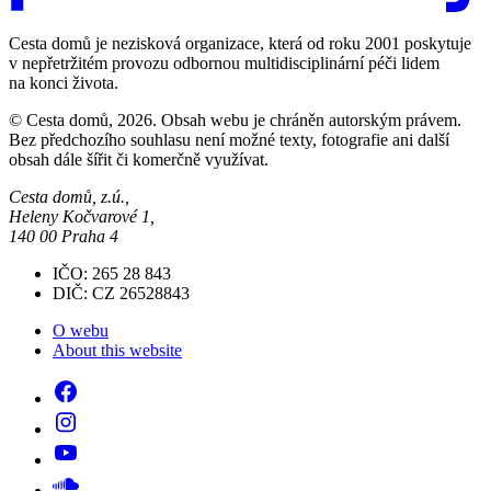
Cesta domů je nezisková organizace, která od roku 2001 poskytuje
v nepřetržitém provozu odbornou multidisciplinární péči lidem
na konci života.
© Cesta domů, 2026. Obsah webu je chráněn autorským právem.
Bez předchozího souhlasu není možné texty, fotografie ani další
obsah dále šířit či komerčně využívat.
Cesta domů, z.ú.,
Heleny Kočvarové 1,
140 00 Praha 4
IČO: 265 28 843
DIČ: CZ 26528843
O webu
About this website