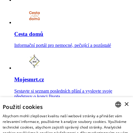
Cesta domů
Informační portál pro nemocné, pečující a pozůstalé
Mojesmrt.cz
Sestavte si seznam posledních přání a vyslovte svoje
představy o konci života
×
Použití cookies
Abychom mohli zlepšovat kvalitu naší webové stránky a přinášet vám
CZECH
relevantní informace, používáme k analýze soubory cookies. Využíváme
technické cookies, abychom zajistili správný chod stránky. Analytické
Data o umírání
ENGLISH
cookies používáme k analýze návštěvnosti a díky marketingovým se vám