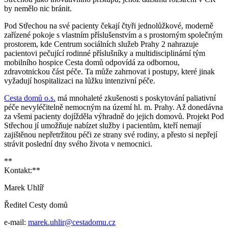
by nemělo nic bránit.
Pod Střechou na své pacienty čekají čtyři jednolůžkové, moderně
zařízené pokoje s vlastním příslušenstvím a s prostorným společným
prostorem, kde Centrum sociálních služeb Prahy 2 nahrazuje
pacientovi pečující rodinné příslušníky a multidisciplinární tým
mobilního hospice Cesta domů odpovídá za odbornou,
zdravotnickou část péče. Ta může zahrnovat i postupy, které jinak
vyžadují hospitalizaci na lůžku intenzivní péče.
Cesta domů o.s.
má mnohaleté zkušenosti s poskytování paliativní
péče nevyléčitelně nemocným na území hl. m. Prahy. Až donedávna
za všemi pacienty dojížděla výhradně do jejich domovů. Projekt Pod
Střechou jí umožňuje nabízet služby i pacientům, kteří nemají
zajištěnou nepřetržitou péči ze strany své rodiny, a přesto si nepřejí
strávit poslední dny svého života v nemocnici.
**
Kontakt:**
Marek Uhlíř
Ředitel Cesty domů
e-mail:
marek.uhlir@cestadomu.cz