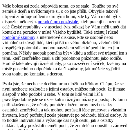
Vaše bolest asi zcela odpovídá tomu, co se stalo. Toužíte po své
zemřelé dceři a uvědomujete si, o co jste přišli. Obvykle takové
utrpení zmírňuje sdílení s druhými lidmi, zde by Vám mohl být k
dispozici některý z
poradců pro pozůstalé
, kteří pracují na území
celé České republiky - v asociaci (viz odkaz) by Vám měli umět dát
kontakt na poradce v místě Vašeho bydliště. Také existují různé
podpůrné skupiny
a internetové diskuse, kde se osobně nebo
virtuálně setkávají lidé, kteří přišli o svého blízkého, včetně dětí i
dospělých potomků a mohou navzájem sdílet trápení i to, co jim
pomáhá. Někdy naopak pomáhá být v klidu a sdílet své trápení jen s
těmi, kteří zemřelého znali a cítí podobnou prázdnotu jako rodiče.
Hodně také ulevují různé rituály, jako rozsvěcení svíček, květiny na
místě posledního odpočinku a další způsoby, jak můžete vyjádřit
svou touhu po kontaktu s dcerou.
Psala jste, že nechcete dceřinu urnu uložit na hřbitov. Chápu, že se
nyní nechcete rozloučit s jejími ostatky, můžete mít pocit, že ji máte
alespoň v této podobě u sebe. V tom se lidé velmi liší a
pravděpodobně jste se už setkali s různými názory a postoji. K tomu
patří zkušenost, že někdy pomůže uložení urny mezi ostatky
ostatních zemřelých, a tak mohou pozůstalí lépe pracovat s vlastním
životem, který potřebují zcela přestavět po odchodu blízké osoby. Je
to hodně individuální a vyžaduje čas najít cestu, jak s ostatky
nakládat, aby pozůstalí neměli pocit, že zemřelého opustili a zároveň