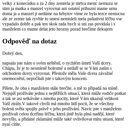
velky z konecniku a za 2 dny zemrela je mrtva mesic nemuzu se
stim ja matka a manzel vyrovnat ani ostatní pribuzni mame urnu
doma ja a manzel ji nedáme na hrbytov vime ze byla tezce nemocna
ale ze zemre tak ryvhle to smesi nemisleli mela paliativni léčbu vse
vypadalo dobře a pak ten skok rada bych si sni zas povidala i s
manželem co mame delat jeto hrozny porad brečíme dekujem
Odpověď na dotaz
Dobrý den,
napsala jste nám o svém neštěstí, o rychlém úmrtí Vaší dcery.
Chápu, že je to nesmírně bolestné a nedaří se se Vám zatím s
odchodem dcery vyrovnat. Přestože měla Vaše dcera závažné
onemocnění, nepočítali jste s takovým koncem.
Píšete, že oba s manželem stále brečíte, a mě to připadá na místě.
Nejspíš prožíváte jednu z nejtěžších situací, která může rodiče potkat
a tak se asi setkáváte s mnoha pocity, které Vám ukazují velikost
Vaší ztráty.V takové chvíli má mnoho lidí pocit, že se všechny
bolesti světa spojily právě v jeho prožívání. Navíc jste s manželem
prožívali celou dceřinu léčbu, která jistě byla plná nadějí, které
nevyšly, a přidané zklamání může také ovlivňovat míru strasti, které
nyní cítíte.