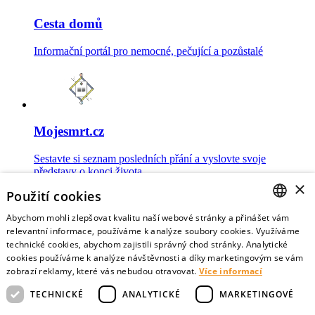
Cesta domů
Informační portál pro nemocné, pečující a pozůstalé
Mojesmrt.cz
Sestavte si seznam posledních přání a vyslovte svoje
představy o konci života
×
Použití cookies
Abychom mohli zlepšovat kvalitu naší webové stránky a přinášet vám
CZECH
relevantní informace, používáme k analýze soubory cookies. Využíváme
technické cookies, abychom zajistili správný chod stránky. Analytické
Data o umírání
ENGLISH
cookies používáme k analýze návštěvnosti a díky marketingovým se vám
zobrazí reklamy, které vás nebudou otravovat.
Více informací
Nejnovější data o postojích veřejnosti a zdravotníků k umírání
TECHNICKÉ
ANALYTICKÉ
MARKETINGOVÉ