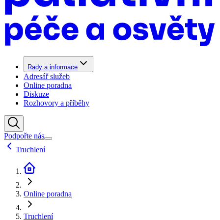
Rady a informace
Adresář služeb
Online poradna
Diskuze
Rozhovory a příběhy
Podpořte nás
Truchlení
Online poradna
Truchlení