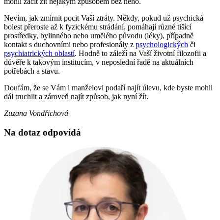
mohli začít žít nějakým způsobem bez něho.
Nevím, jak zmírnit pocit Vaší ztráty. Někdy, pokud už psychická
bolest přeroste až k fyzickému strádání, pomáhají různé tišící
prostředky, bylinného nebo umělého původu (léky), případně
kontakt s duchovními nebo profesionály z
psychologických
či
psychiatrických oblastí
. Hodně to záleží na Vaší životní filozofii a
důvěře k takovým institucím, v neposlední řadě na aktuálních
potřebách a stavu.
Doufám, že se Vám i manželovi podaří najít úlevu, kde byste mohli
dál truchlit a zároveň najít způsob, jak nyní žít.
Zuzana Vondřichová
Na dotaz odpovídá