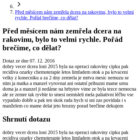
Před měsícem nám zemřela dcera na rakovinu, bylo to velmi
rychle. Pořád brečíme, co dělat?
Před měsícem nám zemřela dcera na
rakovinu, bylo to velmi rychle. Pořád
brečíme, co dělat?
Dotaz ze dne 07. 12. 2016
dobry vecer dcera loni 2015 byla na operaci rakoviny cipku pak
recidiva ozarky chemoterapie letos limfadem otok a pa krvaceni
velky z konecniku a za 2 dny zemrela je mrtva mesic nemuzu se
stim ja matka a manzel vyrovnat ani ostatní pribuzni mame urnu
doma ja a manzel ji nedáme na hrbytov vime ze byla tezce nemocna
ale ze zemre tak ryvhle to smesi nemisleli mela paliativni léčbu vse
vypadalo dobře a pak ten skok rada bych si sni zas povidala i s
manželem co mame delat jeto hrozny porad brečíme dekujem
Shrnutí dotazu
dobry vecer dcera loni 2015 byla na operaci rakoviny cipku pak
recidiva ozarky chemoterapie letos limfadem otok a pa krvaceni