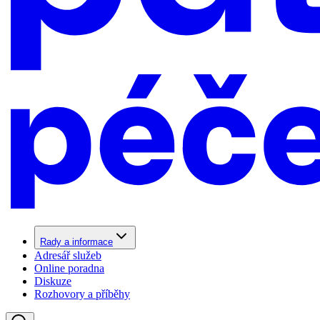
Rady a informace
Adresář služeb
Online poradna
Diskuze
Rozhovory a příběhy