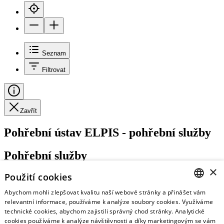
Seznam
Filtrovat
Zavřít
Pohřební ústav ELPIS - pohřební služby
Pohřební služby
×
Použití cookies
Abychom mohli zlepšovat kvalitu naší webové stránky a přinášet vám
https://www.krematorium.cz/
CZECH
relevantní informace, používáme k analýze soubory cookies. Využíváme
technické cookies, abychom zajistili správný chod stránky. Analytické
ENGLISH
cookies používáme k analýze návštěvnosti a díky marketingovým se vám