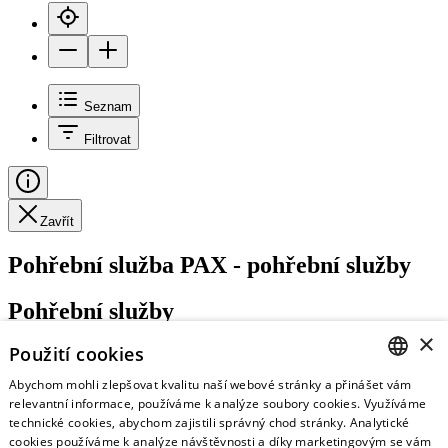
Seznam
Filtrovat
Zavřít
Pohřební služba PAX - pohřební služby
Pohřební služby
×
Použití cookies
Abychom mohli zlepšovat kvalitu naší webové stránky a přinášet vám
https://www.pax.cz/
CZECH
relevantní informace, používáme k analýze soubory cookies. Využíváme
technické cookies, abychom zajistili správný chod stránky. Analytické
ENGLISH
cookies používáme k analýze návštěvnosti a díky marketingovým se vám