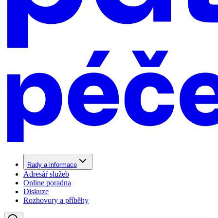
Rady a informace
Adresář služeb
Online poradna
Diskuze
Rozhovory a příběhy