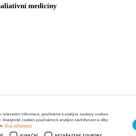
aliativní medicíny
m relevantní informace, používáme k analýze soubory cookies.
. Analytické cookies používáme k analýze návštěvnosti a díky
at.
Více informací
VÉ
FUNKČNÍ
NEZAŘAZENÉ SOUBORY
ínského kraje