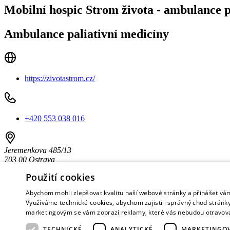
Mobilní hospic Strom života - ambulance p
Ambulance paliativní medicíny
https://zivotastrom.cz/
+420 553 038 016
Jeremenkova 485/13
703 00 Ostrava
Použití cookies
Pečují i o dětské pacienty, perinatální péče
Abychom mohli zlepšovat kvalitu naší webové stránky a přinášet vá
Možnost návštěvy i v domácnostech pacientů
Využíváme technické cookies, abychom zajistili správný chod stránky
Dojezd cca 30 minut od kontaktních pracovišť
marketingovým se vám zobrazí reklamy, které vás nebudou otravov
TECHNICKÉ
ANALYTICKÉ
MARKETINGO
Ve
vybraných oblastech
Moravskoslezského, Olomouckého a Zl