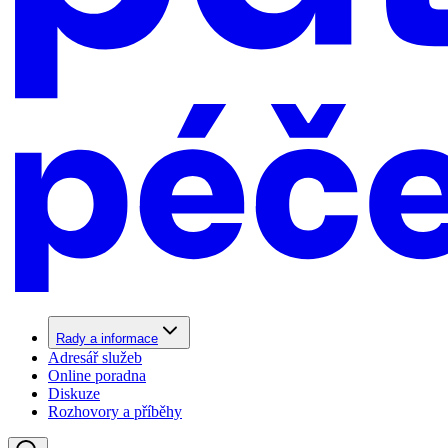
Rady a informace
Adresář služeb
Online poradna
Diskuze
Rozhovory a příběhy