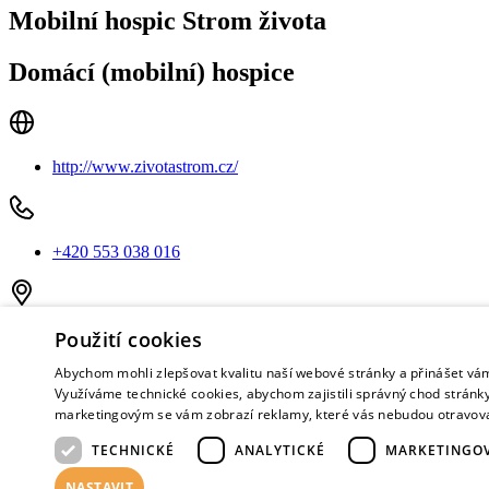
Mobilní hospic Strom života
Domácí (mobilní) hospice
http://www.zivotastrom.cz/
+420 553 038 016
Jeremenkova 485/13
Použití cookies
703 00 Ostrava
Abychom mohli zlepšovat kvalitu naší webové stránky a přinášet vá
Dostupnost - cca 30 minut, ve vybraných oblastech Moravskos
Využíváme technické cookies, abychom zajistili správný chod stránky
Pečují i o dětské pacienty
marketingovým se vám zobrazí reklamy, které vás nebudou otravov
TECHNICKÉ
ANALYTICKÉ
MARKETINGO
Perinatální péče
Poskytovatelé služeb, kteří potřebují aktualizovat své údaje v adresá
NASTAVIT