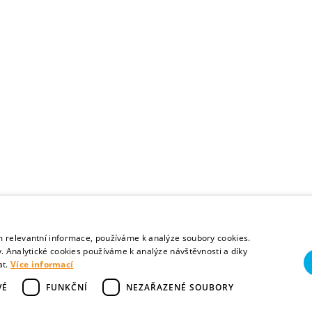
m relevantní informace, používáme k analýze soubory cookies.
lezského, Olomouckého a Zlínského kraje
. Analytické cookies používáme k analýze návštěvnosti a díky
at.
Více informací
VÉ
FUNKČNÍ
NEZAŘAZENÉ SOUBORY
ři, nás mohou
kontaktovat zde
.