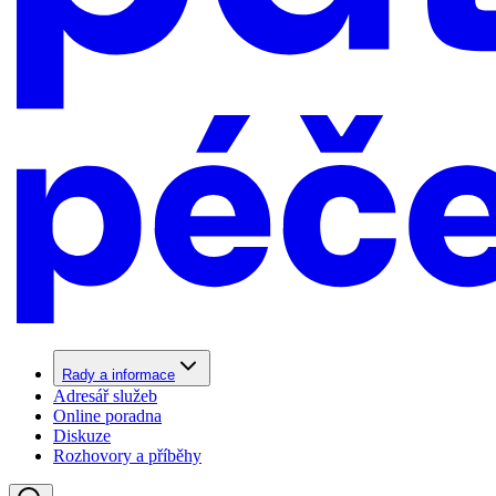
Rady a informace
Adresář služeb
Online poradna
Diskuze
Rozhovory a příběhy