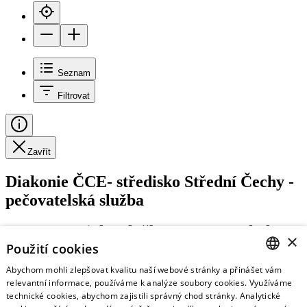
Seznam
Filtrovat
Zavřít
Diakonie ČCE- středisko Střední Čechy -
pečovatelská služba
Terénní sociální služby v Praze a okolí
×
Použití cookies
Abychom mohli zlepšovat kvalitu naší webové stránky a přinášet vám
CZECH
relevantní informace, používáme k analýze soubory cookies. Využíváme
https://stred.diakonie.cz/sluzba-oj/pecovatelska-sluzba/
technické cookies, abychom zajistili správný chod stránky. Analytické
ENGLISH