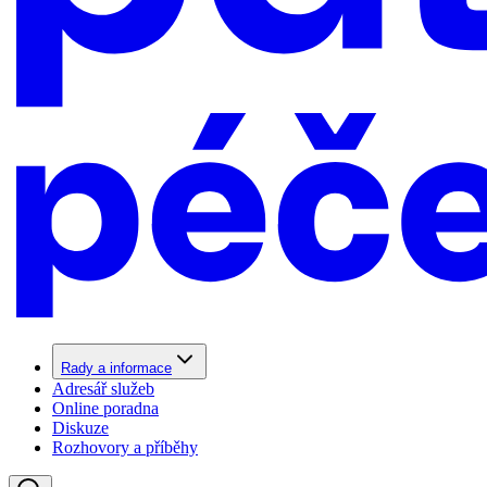
Rady a informace
Adresář služeb
Online poradna
Diskuze
Rozhovory a příběhy