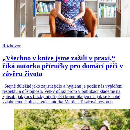
Rozhovor
„Všechno v knize jsme zažili v praxi,“
říká autorka příručky pro domácí péči v
závěru života
„Stejně důležité jako zajistit jídlo a hygienu je podle nás vyjádření
respektu a důstojnosti. Velký důraz proto v publikaci klademe na
způsob, jakým s blízkými při péči komunikujeme a jak se k sobě
vztahujeme,“ představuje autorka Martina Tesařová novou p