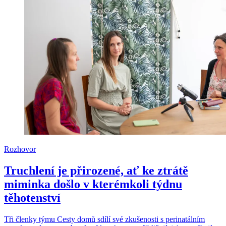
Rozhovor
Truchlení je přirozené, ať ke ztrátě
miminka došlo v kterémkoli týdnu
těhotenství
Tři členky týmu Cesty domů sdílí své zkušenosti s perinatálním