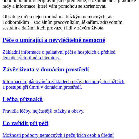
období po úmrtí? Připravili jsme přehledné, srozumitelné a praktické
rady a informace, které vám pomohou se zorientovat.
Obsah je určen nejen rodinám a blízkým nemocných, ale
i odborníkům – sociálním pracovníkům, lékařům, zdravotním
sestrám a dalším, kteří provázejí lidi v závěru života.
Péče o umírající a nevyléčitelně nemocné
Základní informace o paliativní péči a hospicích a přehled
tematických filmů a literatury.
Závěr života v domácím prostředí
Informace o plánování a základech péče, dostupných službách
a postupu při úmrtí v domácím prostředí.
Léčba příznaků
Pravidla léčby, nejčastější otázky a obavy.
Co zařídit při péči
Možnosti podpory nemocných i pečujících osob a úřední