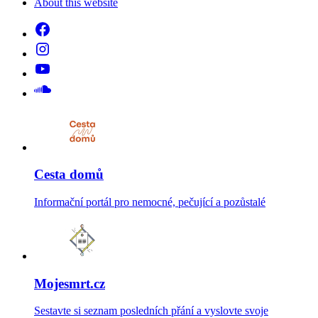
About this website
Cesta domů
Informační portál pro nemocné, pečující a pozůstalé
Mojesmrt.cz
Sestavte si seznam posledních přání a vyslovte svoje