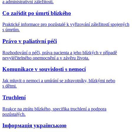
a administrativní záležitosti.
Co zařídit po úmrtí blízkého
Praktické informace pro pozůstalé k vyřizování záležitostí spojených
s úmrtím.
Právo v paliativní péči
Rozhodování o péči, práva pacienta a jeho blízkých v případě
nevyléčitelného onemocnění a v závěru života.
Komunikace v souvislosti s nemocí
Jak mluvit o nemoci a umírání se zdravotníky, blízkými nebo
s dětmi.
Truchlení
Reakce na ztrátu blízkého, specifika truchlení a podpora
pozůstalých.
Інформація українською