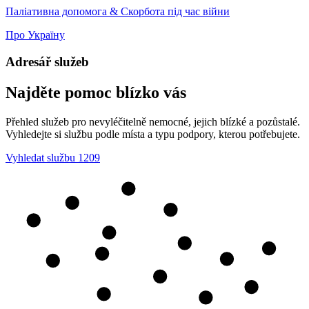
Паліативна допомога & Скорбота під час війни
Про Україну
Adresář služeb
Najděte pomoc blízko vás
Přehled služeb pro nevyléčitelně nemocné, jejich blízké a pozůstalé.
Vyhledejte si službu podle místa a typu podpory, kterou potřebujete.
Vyhledat službu
1209
425
444
433
422
493
455
476
690
462
409
444
476
471
456