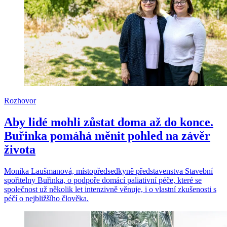
Rozhovor
Aby lidé mohli zůstat doma až do konce.
Buřinka pomáhá měnit pohled na závěr
života
Monika Laušmanová, místopředsedkyně představenstva Stavební
spořitelny Buřinka, o podpoře domácí paliativní péče, které se
společnost už několik let intenzivně věnuje, i o vlastní zkušenosti s
péčí o nejbližšího člověka.