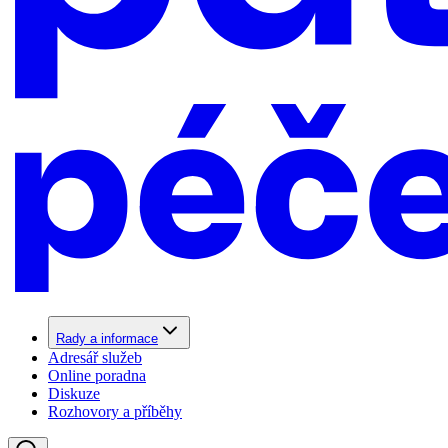
Rady a informace
Adresář služeb
Online poradna
Diskuze
Rozhovory a příběhy