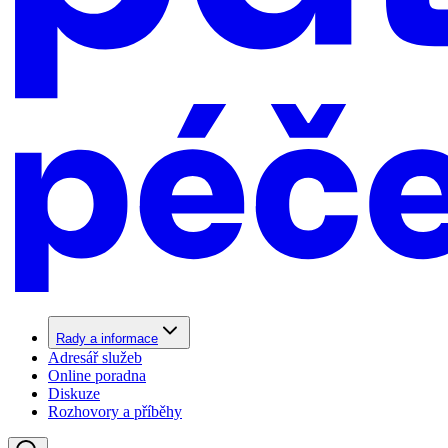
Rady a informace
Adresář služeb
Online poradna
Diskuze
Rozhovory a příběhy